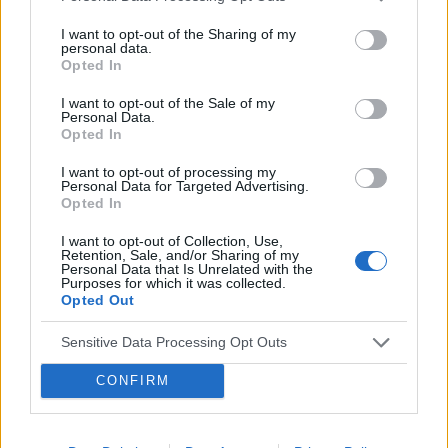
elementów powrotu do pełnej sprawności
I want to opt-out of the Sharing of my
personal data.
kobiet w połogu. Stanowi profilaktykę
Opted In
wysiłkowego nietrzymania moczu oraz
I want to opt-out of the Sale of my
obniżania i wypadania narządu rodnego oraz
Personal Data.
Opted In
przyspiesza powrót funkcji seksualnych po
porodzie. Niestety, w Polsce świadomość na
I want to opt-out of processing my
Personal Data for Targeted Advertising.
temat znaczenia i poprawnej pracy z
Opted In
mięśniami dna miednicy jest nadal niska.
I want to opt-out of Collection, Use,
Retention, Sale, and/or Sharing of my
Razem możemy to zmienić!
Personal Data that Is Unrelated with the
Purposes for which it was collected.
W czasie wirtualnej konferencji dr Urszula
Opted Out
Herman przybliży aktualny stan wiedzy
Sensitive Data Processing Opt Outs
medycznej oraz wyniki swoich wieloletnich
CONFIRM
badań na temat fizjologii mięśni dna
miednicy i zmian jakie zachodzą w czasie