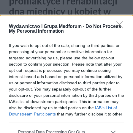
profilaktyce i rehabilitacji
dna miednicy u kobiet w
połogu”
Wydawnictwo i Grupa Medforum -
Do Not Process
My Personal Information
If you wish to opt-out of the sale, sharing to third parties, or
Innowacyjna firma PelviFly organizuje
processing of your personal or sensitive information for
bezpłatną, wirtualną konferencję – „Rola
targeted advertising by us, please use the below opt-out
section to confirm your selection. Please note that after your
położnej w profilaktyce i rehabilitacji dna
opt-out request is processed you may continue seeing
miednicy u kobiet w połogu”. Wydarzenie
interest-based ads based on personal information utilized by
us or personal information disclosed to third parties prior to
skierowane jest do położnych i odbędzie
your opt-out. You may separately opt-out of the further
się 15 marca, o godz. 19:00. Nasz
disclosure of your personal information by third parties on the
serwis
ForumDlaPoloznych.pl
objął to
IAB’s list of downstream participants. This information may
also be disclosed by us to third parties on the
IAB’s List of
wydarzenie patronatem medialnym.
Downstream Participants
that may further disclose it to other
third parties.
Odpowiednia edukacja i rehabilitacja dna
miednicy to jeden z najważniejszych
Personal Data Processing Opt Outs