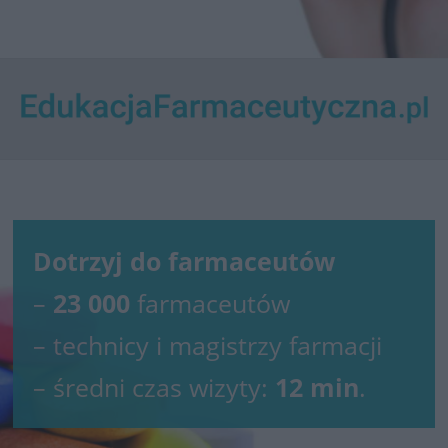
Dotrzyj do farmaceutów
–
23 000
farmaceutów
– technicy i magistrzy farmacji
– średni czas wizyty:
12 min
.