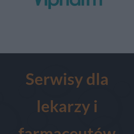
Serwisy dla
lekarzy i
farmaceutów