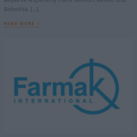
BoboVita. […]
›
READ MORE