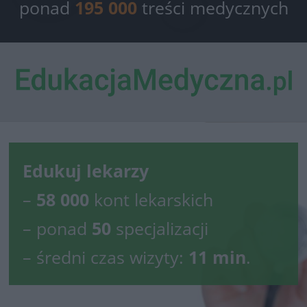
ponad
195 000
treści medycznych
Edukuj lekarzy
–
58 000
kont lekarskich
– ponad
50
specjalizacji
– średni czas wizyty:
11 min
.