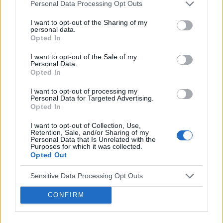
Dla studentów medycyny przygotowano testy,
Personal Data Processing Opt Outs
przy pomocy których przyszli lekarze będą
I want to opt-out of the Sharing of my
personal data.
mogli sprawdzać poziom swojej wiedzy z
Opted In
wybranych obszarów.
I want to opt-out of the Sale of my
Personal Data.
– Z naszych badań wynika, że coraz więcej
Opted In
lekarzy wykorzystuje internet w celach
I want to opt-out of processing my
zawodowych. Zaobserwowaliśmy że jedną z
Personal Data for Targeted Advertising.
Opted In
grup, która szybko przekonała się do tego
medium są psychiatrzy. Dlatego z myślą o
I want to opt-out of Collection, Use,
Retention, Sale, and/or Sharing of my
Personal Data that Is Unrelated with the
nich w pierwszym etapie rozwoju serwisu
Purposes for which it was collected.
Opted Out
przygotowaliśmy programy edukacyjne, które
posiadają akredytację Polskiego Towarzystwa
Sensitive Data Processing Opt Outs
Psychiatrycznego ? wyjaśnia Maciej
CONFIRM
Matuszczyk, Dyrektor Medyczny Medforum.
Planując projekt EdukacjaMedyczna.pl