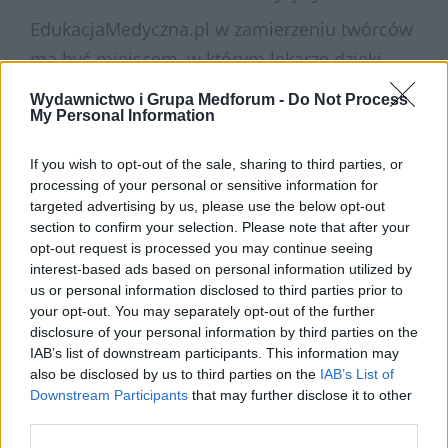
EdukacjaMedyczna.pl w zamierzeniu twórców
ma być miejscem, w którym lekarze dzięki
wykorzystaniu zaawansowanych technologii
Wydawnictwo i Grupa Medforum -
Do Not Process
My Personal Information
internetowych będą mogli doskonalić swoje
kwalifikacje zawodowe. Lekarze oprócz
If you wish to opt-out of the sale, sharing to third parties, or
możliwości zdobycia punktów edukacyjnych
processing of your personal or sensitive information for
(EDU), będą mieli również dostęp do
targeted advertising by us, please use the below opt-out
section to confirm your selection. Please note that after your
najnowszych informacji i artykułów z obszaru
opt-out request is processed you may continue seeing
psychiatrii, neurologii, pediatrii, ginekologii,
interest-based ads based on personal information utilized by
us or personal information disclosed to third parties prior to
dermatologii.
your opt-out. You may separately opt-out of the further
disclosure of your personal information by third parties on the
Z myślą o lekarzach, którzy przygotowują się
IAB’s list of downstream participants. This information may
do Lekarskiego Egzaminu Państwowego (LEP)
also be disclosed by us to third parties on the
IAB’s List of
opracowano programy edukacyjne, które
Downstream Participants
that may further disclose it to other
third parties.
mają za zadanie zweryfikować poziom wiedzy.