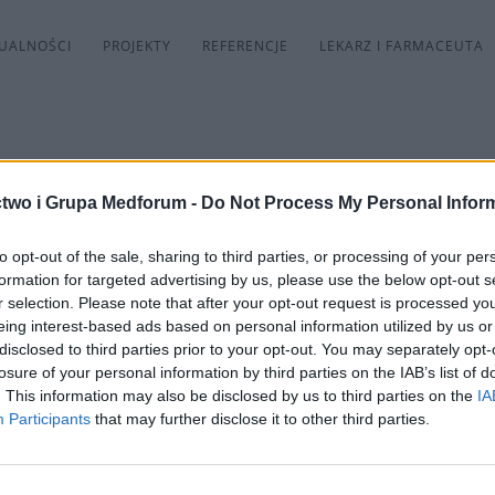
UALNOŚCI
PROJEKTY
REFERENCJE
LEKARZ I FARMACEUTA
two i Grupa Medforum -
Do Not Process My Personal Infor
to opt-out of the sale, sharing to third parties, or processing of your per
 patronem medialnym X Między
formation for targeted advertising by us, please use the below opt-out s
r selection. Please note that after your opt-out request is processed y
rzełyku i Żołądka”
eing interest-based ads based on personal information utilized by us or
disclosed to third parties prior to your opt-out. You may separately opt-
Lublinie odbędzie się X Międzynarodowe Sympozjum ,,
losure of your personal information by third parties on the IAB’s list of
. This information may also be disclosed by us to third parties on the
IA
mi 125-lecia Towarzystwa Chirurgów Polskich. Udzia
Participants
that may further disclose it to other third parties.
i przełyku i żołądka w perspektywie najbliższych lat
llner – Prezes Towarzystwa Chirurgów Polskich. Przew