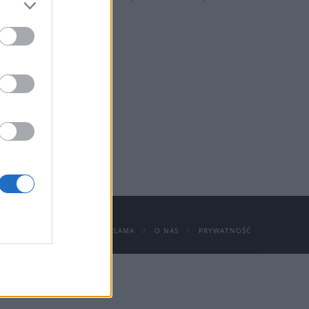
yprzelyku2014.pl
.
JENT
KONGRESY
REKLAMA
O NAS
PRYWATNOŚĆ