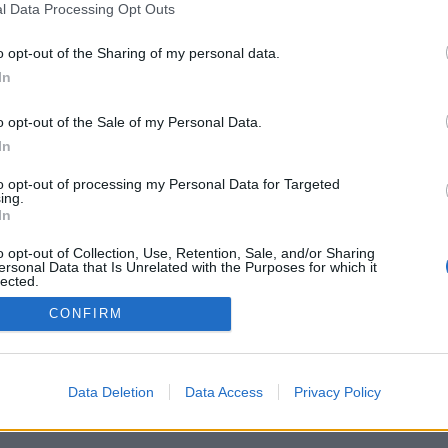
l Data Processing Opt Outs
serwis
EdukacjaMedyczna.pl
o opt-out of the Sharing of my personal data.
In
 rejestracyjny znajdą Państwo na stronie:
www.chorob
o opt-out of the Sale of my Personal Data.
In
to opt-out of processing my Personal Data for Targeted
ing.
In
o opt-out of Collection, Use, Retention, Sale, and/or Sharing
ersonal Data that Is Unrelated with the Purposes for which it
lected.
Out
CONFIRM
DYCZNE
TUALNOSCI
PROJEKTY
REFERENCJE
LEKARZ I FARMACEUTA
PAC
ve Data Processing Opt Outs
Data Deletion
Data Access
Privacy Policy