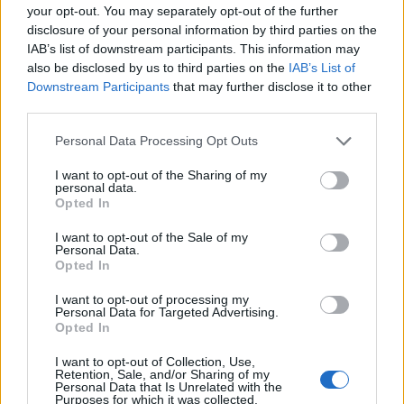
your opt-out. You may separately opt-out of the further
funkcjonaloności: aktualności, w których
disclosure of your personal information by third parties on the
będziemy publikować najważniejsze
IAB’s list of downstream participants. This information may
informacje związane z serwisem. Nowe menu
also be disclosed by us to third parties on the
IAB’s List of
Downstream Participants
that may further disclose it to other
użytkownia z szybkim dostępem do
third parties.
wyszukiwarki, informacji o konkursach,
Personal Data Processing Opt Outs
rankingu oraz forum.
I want to opt-out of the Sharing of my
personal data.
Opted In
Od teraz wiadomości i artykuły są dostępne
I want to opt-out of the Sale of my
w następujących działach tematycznych:
Personal Data.
Opted In
Choroby skóry
I want to opt-out of processing my
Choroby weneryczne
Personal Data for Targeted Advertising.
Opted In
Pielegnacja
U kosmetyczki
I want to opt-out of Collection, Use,
Retention, Sale, and/or Sharing of my
Czas na relaks
Personal Data that Is Unrelated with the
Purposes for which it was collected.