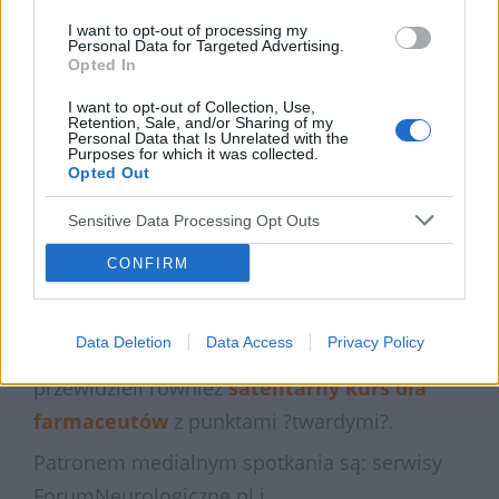
Prelegentami podczas marcowej konferencji
I want to opt-out of processing my
będą specjaliści z obszaru neurologii i
Personal Data for Targeted Advertising.
Opted In
psychiatrii.
I want to opt-out of Collection, Use,
Na podstawie rozporządzenia Ministra
Retention, Sale, and/or Sharing of my
Personal Data that Is Unrelated with the
Zdrowia z 6 października 2004 r. w sprawie
Purposes for which it was collected.
Opted Out
sposobu dopełnienia obowiązku
doskonalenia zawodowego lekarzy i lekarzy
Sensitive Data Processing Opt Outs
dentystów, uczestnicy za udział we
CONFIRM
wszystkich sesjach wykładowych będą mogli
uzyskać 18 punktów edukacyjnych.
Data Deletion
Data Access
Privacy Policy
Podczas konferencji, organizatorzy
przewidzieli również
satelitarny kurs dla
farmaceutów
z punktami ?twardymi?.
Patronem medialnym spotkania są: serwisy
ForumNeurologiczne.pl i