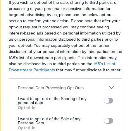
If you wish to opt-out of the sale, sharing to third parties, or
przybycia od 800-1200 uczestników, głownie
processing of your personal or sensitive information for
lekarzy neurologów oraz osób związanych
targeted advertising by us, please use the below opt-out
section to confirm your selection. Please note that after your
zawodowo z tematyką neurologiczną.
opt-out request is processed you may continue seeing
Przewodniczącym Komitetu Naukowego
interest-based ads based on personal information utilized by
us or personal information disclosed to third parties prior to
Konferencji zgodził się zostać ponownie Prof.
your opt-out. You may separately opt-out of the further
dr hab. med. Andrzej Szczudlik. Do tej chwili
disclosure of your personal information by third parties on the
IAB’s list of downstream participants. This information may
udział potwierdzili: Prof. Irena Krupka-
also be disclosed by us to third parties on the
IAB’s List of
Matuszczyk, Prof. Antoni Prusiński, Prof.
Downstream Participants
that may further disclose it to other
third parties.
Barbara Steinborn, Prof. Adam Stępień, Doc.
Tomasz Sobów.
Personal Data Processing Opt Outs
Podczas trzydniowego spotkania
I want to opt-out of the Sharing of my
personal data.
zaplanowano 10 sesji wykładowych i 6
Opted In
warsztatowych, a relacja wybranych
I want to opt-out of the Sale of my
wystąpień będzie umieszczona w internecie.
Personal Data.
Opted In