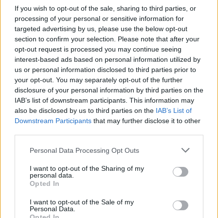
If you wish to opt-out of the sale, sharing to third parties, or
specjalizacji:
processing of your personal or sensitive information for
targeted advertising by us, please use the below opt-out
Onkologia
section to confirm your selection. Please note that after your
Kardiologia
opt-out request is processed you may continue seeing
Stomatologia
interest-based ads based on personal information utilized by
us or personal information disclosed to third parties prior to
Alergologia
your opt-out. You may separately opt-out of the further
Medycyna rodzinna
disclosure of your personal information by third parties on the
IAB’s list of downstream participants. This information may
Anestezjologia i intensywna terapia
also be disclosed by us to third parties on the
IAB’s List of
Choroby wewnętrzne
Downstream Participants
that may further disclose it to other
third parties.
Dermatologia
Psychiatria
Personal Data Processing Opt Outs
Pediatria
I want to opt-out of the Sharing of my
personal data.
Neurologia
Opted In
Gastroenterologia
I want to opt-out of the Sale of my
Ginekologia
Personal Data.
Opted In