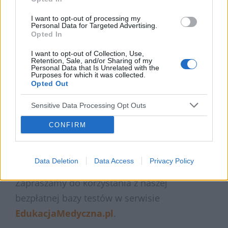
Endokrynologia
I want to opt-out of processing my
Przypominamy, że za określone aktywności w
Personal Data for Targeted Advertising.
Opted In
serwisie EdukacjaMedyczna.pl, lekarze mogą
otrzymać DokPunkty, które wpływają na
I want to opt-out of Collection, Use,
Retention, Sale, and/or Sharing of my
Ranking użytkowników, np.: za polecenie
Personal Data that Is Unrelated with the
Purposes for which it was collected.
naszego serwisu polecający jak i polecony
Opted Out
otrzymują po 10 DokPunktów.
Sensitive Data Processing Opt Outs
Na koniec każdego miesiąca 5 osób, które
CONFIRM
zdobędzie największą liczbę DokPunktów
otrzymuje
nagrody finansowe oraz
Data Deletion
Data Access
Privacy Policy
rzeczowe.
Zapraszamy do korzystania z naszej
bezpłatnej bazy testów w serwisie
EdukacjaMedyczna.pl
.