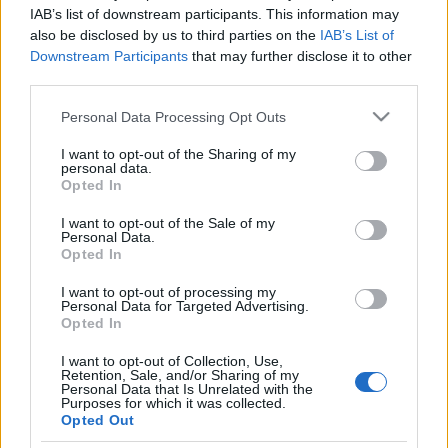
IAB’s list of downstream participants. This information may
Polskie Towarzystwo do Badań nad Rakiem
also be disclosed by us to third parties on the
IAB’s List of
Piersi zaprasza do wzięcia udziału w X
Downstream Participants
that may further disclose it to other
third parties.
Konferencji pt.: Diagnostyka i leczenie raka
piersi ?Falenty 2017?
Personal Data Processing Opt Outs
Konferencja odbędzie się w dniach
20-22
I want to opt-out of the Sharing of my
personal data.
kwietnia 2017 roku
, w Hotelu Airport w
Opted In
Warszawie. W spotkaniu wezmą udział
I want to opt-out of the Sale of my
wybitni specjaliści od lat zajmujący się
Personal Data.
Opted In
problematyką nowotworów
I want to opt-out of processing my
kobiecych. Konferencja jest skierowana do
Personal Data for Targeted Advertising.
Opted In
szerokiego grona lekarzy onkologów,
chirurgów, radioterapeutów, kardiologów,
I want to opt-out of Collection, Use,
Retention, Sale, and/or Sharing of my
lekarzy rodzinnych.
Personal Data that Is Unrelated with the
Purposes for which it was collected.
Opted Out
Więcej informacji o konferencji znajdziesz