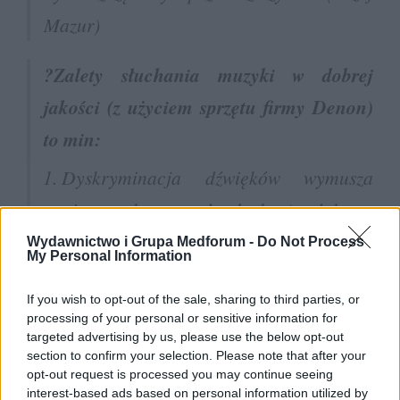
Mazur)
?Zalety słuchania muzyki w dobrej
jakości (z użyciem sprzętu firmy Denon)
to min:
Dyskryminacja dźwięków wymusza
gimnastykę narządu słuchu (w dobrym
tego słowa znaczeniu)
Wydawnictwo i Grupa Medforum -
Do Not Process
My Personal Information
Z uwagi na wysoką jakość dźwięku, nie
If you wish to opt-out of the sale, sharing to third parties, or
musimy używać przesadnej ilości
processing of your personal or sensitive information for
decybeli aby uzyskać żądany poziom
targeted advertising by us, please use the below opt-out
section to confirm your selection. Please note that after your
euforii?
opt-out request is processed you may continue seeing
interest-based ads based on personal information utilized by