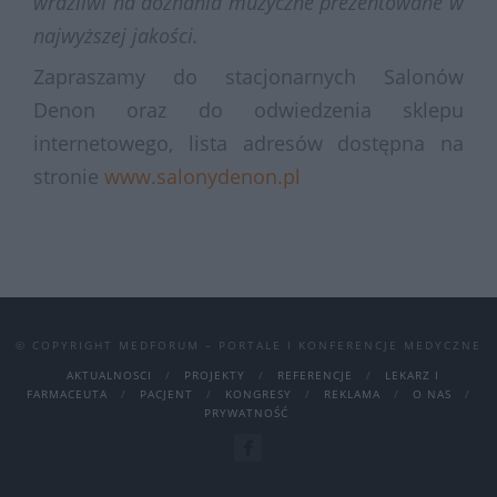
wrażliwi na doznania muzyczne prezentowane w
najwyższej jakości.
Zapraszamy do stacjonarnych Salonów
Denon oraz do odwiedzenia sklepu
internetowego, lista adresów dostępna na
stronie
www.salonydenon.pl
© COPYRIGHT MEDFORUM – PORTALE I KONFERENCJE MEDYCZNE
AKTUALNOSCI
PROJEKTY
REFERENCJE
LEKARZ I
FARMACEUTA
PACJENT
KONGRESY
REKLAMA
O NAS
PRYWATNOŚĆ