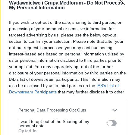
Wydawnictwo i Grupa Medforum -
Do Not Process
hasło ?Szczepisz = Chronisz?, ma podkreślać
My Personal Information
znaczenie i potrzebę stosowania
If you wish to opt-out of the sale, sharing to third parties, or
szczepionkowej profilaktyki pneumokokowej.
processing of your personal or sensitive information for
– Głównym celem, który przyświecał nam przy
targeted advertising by us, please use the below opt-out
section to confirm your selection. Please note that after your
projektowaniu nowej odsłony serwisu, było
opt-out request is processed you may continue seeing
lepsze prezentowanie treści skierowanych do
interest-based ads based on personal information utilized by
us or personal information disclosed to third parties prior to
rodziców i pediatrów. Efekt ten osiągnęliśmy
your opt-out. You may separately opt-out of the further
poprzez połączenie atrakcyjnego wyglądu
disclosure of your personal information by third parties on the
IAB’s list of downstream participants. This information may
serwisu z udoskonaloną użytecznością ?
also be disclosed by us to third parties on the
IAB’s List of
wyjaśnia Michał Matuszczyk, Dyrektor ds.
Downstream Participants
that may further disclose it to other
Rozwoju Medforum Sp. z o.o.
third parties.
Serwis Pneumokoki.pl ze względu na swój
Personal Data Processing Opt Outs
charakter został podzielony na 6 sekcji,
I want to opt-out of the Sharing of my
personal data.
odpowiadających treściom informacyjnym
Opted In