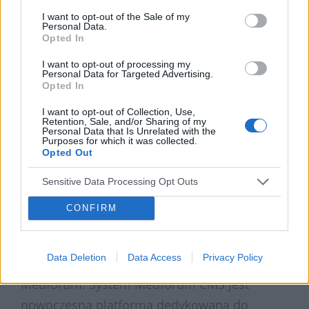
związanych ze szczepionkową profilaktyką
I want to opt-out of the Sale of my
pneumokokową: Pneumokoki, Szczepienia
Personal Data.
Opted In
przeciwko pneumokokom, Pytania rodziców,
I want to opt-out of processing my
Apteki i przychodnie, O kampanii oraz Dla
Personal Data for Targeted Advertising.
Opted In
mediów.
Wśród najważniejszych zmian jakie
I want to opt-out of Collection, Use,
Retention, Sale, and/or Sharing of my
Personal Data that Is Unrelated with the
wprowadzono należy wymienić: rozdzielczość
Purposes for which it was collected.
Opted Out
1024×1425 pikseli, zastosowanie nowej
kolorystyki oraz zaimplementowanie modułu
Sensitive Data Processing Opt Outs
do odtwarzania wideo.
CONFIRM
Serwis Pneumokoki.pl został oparty o
autorski system zarządzania treścią
Data Deletion
Data Access
Privacy Policy
Medforum CMS, opracowany przez firmę
Medforum. System Medforum CMS jest
nowoczesną platformą dedykowaną do