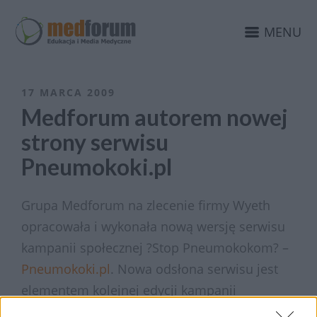
MENU
17 MARCA 2009
Medforum autorem nowej
strony serwisu
Pneumokoki.pl
Grupa Medforum na zlecenie firmy Wyeth
opracowała i wykonała nową wersję serwisu
kampanii społecznej ?Stop Pneumokokom? –
Pneumokoki.pl
. Nowa odsłona serwisu jest
elementem kolejnej edycji kampanii
edukacyjnej ?Stop Pneumokokom?, której