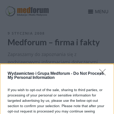
MENU
9 STYCZNIA 2008
Medforum – firma i fakty
Zapraszamy do zapoznania się z
podstawowymi informacjami dotyczącymi
popularności i oglądalności portali Grupy
Wydawnictwo i Grupa Medforum -
Do Not Process
Medforum.
My Personal Information
Statystyka (dane na dzień 04.01.2008)
If you wish to opt-out of the sale, sharing to third parties, or
Portale specjalistyczne: 5.
processing of your personal or sensitive information for
Odsłony: 3,6 mln w miesiącu.
targeted advertising by us, please use the below opt-out
section to confirm your selection. Please note that after your
Wizyty: 1,1 mln, w tym lekarze: 11%.
opt-out request is processed you may continue seeing