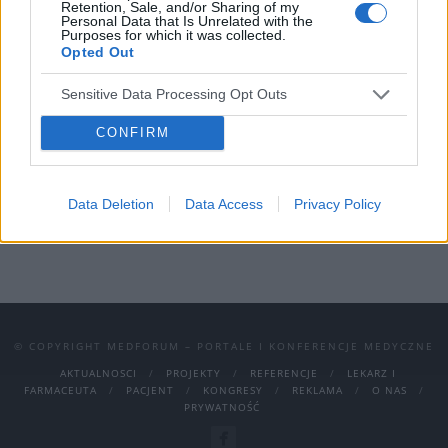
Retention, Sale, and/or Sharing of my
Towarzystwo Psychiatryczne, Polskie
Personal Data that Is Unrelated with the
Purposes for which it was collected.
Towarzystwo Seksuologiczne, Polskie
Opted Out
Towarzystwo Pediatryczne oddział śląski,
Sensitive Data Processing Opt Outs
Katedra Zdrowia Kobiety, Stowarzyszenie
CONFIRM
Rodzin Chorych na Zespół Marfana,
Stowarzyszenie na Rzecz Rozwoju Psychiatrii i
Opieki Środowiskowej.
Data Deletion
Data Access
Privacy Policy
© COPYRIGHT MEDFORUM – PORTALE I KONFERENCJE MEDYCZNE
AKTUALNOSCI
PROJEKTY
REFERENCJE
LEKARZ I
FARMACEUTA
PACJENT
KONGRESY
REKLAMA
O NAS
PRYWATNOŚĆ