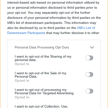
Dodawane do ulubionych: 31%, powroty:
interest-based ads based on personal information utilized by
us or personal information disclosed to third parties prior to
34%.
your opt-out. You may separately opt-out of the further
Liczba słów kluczowych indeksowanych
disclosure of your personal information by third parties on the
przez google: 109 tys.
IAB’s list of downstream participants. This information may
also be disclosed by us to third parties on the
IAB’s List of
Konta użytkowników: wszystkie: 92174, w
Downstream Participants
that may further disclose it to other
tym lekarze: 19659.
third parties.
Sponsorzy:
Personal Data Processing Opt Outs
Adamed, Blaufarma, GSK, Janssen-Cilag,
I want to opt-out of the Sharing of my
personal data.
Nepentes, Novartis, Nutricia, Pliva,
Opted In
Polpharma,
I want to opt-out of the Sale of my
Sanofi-Aventis, Soraya, Vitis Pharma, Wyeth.
Personal Data.
Opted In
Partnerzy instytucjonalni:
I want to opt-out of processing my
The European Childhood Obesity Group,
Personal Data for Targeted Advertising.
Opted In
Polskie Towarzystwo Gastroentorologii
Hepatologii i Żywienia Dzieci, Polskie
I want to opt-out of Collection, Use,