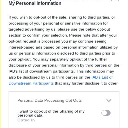
My Personal Information
Kodeks Etyczny jest zobowiązaniem do
przestrzegania założeń w nim zawartych.
If you wish to opt-out of the sale, sharing to third parties, or
Niedotrzymanie ich przez Pracownika może
processing of your personal or sensitive information for
targeted advertising by us, please use the below opt-out
doprowadzić do utraty zaufania Pracodawcy,
section to confirm your selection. Please note that after your
bądź innych reperkusji wynikających z
opt-out request is processed you may continue seeing
interest-based ads based on personal information utilized by
nadrzędnych aktów prawnych. Spółka
us or personal information disclosed to third parties prior to
wdrożyła Kodeks, aby dostarczyć
your opt-out. You may separately opt-out of the further
disclosure of your personal information by third parties on the
szczegółowych informacji swoim
IAB’s list of downstream participants. This information may
Kontrahentom o sposobie prowadzonych
also be disclosed by us to third parties on the
IAB’s List of
działań.
Downstream Participants
that may further disclose it to other
third parties.
Medforum kieruje się profesjonalnym i
Personal Data Processing Opt Outs
uczciwym wykonywaniem swoich
obowiązków, dbając jednocześnie o
I want to opt-out of the Sharing of my
personal data.
bezpieczeństwo własnych interesów i
Opted In