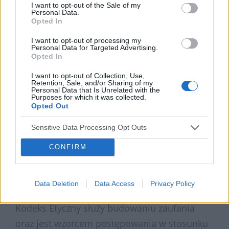
poszanowanie dobrego imienia. Firma
I want to opt-out of the Sale of my
Personal Data.
ponadto informuje o normach w zakresie
Opted In
ochrony środowiska oraz interakcjach ze
I want to opt-out of processing my
społeczeństwem.
Personal Data for Targeted Advertising.
Opted In
„Chcąc być bardziej wiarygodnym partnerem
I want to opt-out of Collection, Use,
dla naszych klientów i kontrahentów
Retention, Sale, and/or Sharing of my
Personal Data that Is Unrelated with the
wdrażamy w naszej firmie Kodeks Etyczny.
Purposes for which it was collected.
Opted Out
Wierzymy, że będzie on przyczyniał się do
kształtowania postaw naszych obecnych jak i
Sensitive Data Processing Opt Outs
przyszłych pracowników w oparciu o wartości,
CONFIRM
o które funkcjonuje firma Medforum? –
wyjaśnia dr n.med. Maciej Matuszczyk,
Data Deletion
Data Access
Privacy Policy
Dyrektor Medyczny Medforum.
Kodeks Etyczny służy budowaniu zaufania
oraz jest wzorcem postępowania w stosunku