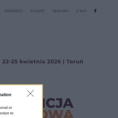
KONGRESY
PACJENT
REKLAMA
O NAS
mation
sonal or
ection to