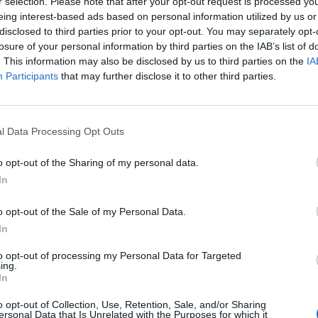
r selection. Please note that after your opt-out request is processed y
eing interest-based ads based on personal information utilized by us or
disclosed to third parties prior to your opt-out. You may separately opt-
losure of your personal information by third parties on the IAB’s list of
. This information may also be disclosed by us to third parties on the
IA
Participants
that may further disclose it to other third parties.
l Data Processing Opt Outs
o opt-out of the Sharing of my personal data.
In
o opt-out of the Sale of my Personal Data.
y nad: 18. Konferencją Szkoleni
In
icznego w Toruniu
to opt-out of processing my Personal Data for Targeted
ing.
In
l
objęły patronatem medialnym 18. Konferencję Szko
o opt-out of Collection, Use, Retention, Sale, and/or Sharing
w dniach 22–25 kwietnia 2026 roku w Hotelu Copernicu
ersonal Data that Is Unrelated with the Purposes for which it