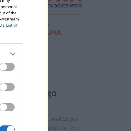
ou may
 personal
out of the
 downstream
B’s List of
ową Polskiego
leniową Polskiego Towarzystwa
s w Toruniu. Wydarzenie to jest