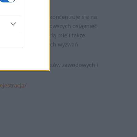
styka i terapia” i skoncentruje się na
ie prezentację najnowszych osiągnięć
ych. Uczestnicy będą mieli także
 omówienie aktualnych wyzwań
c nawiązywaniu kontaktów zawodowych i
ejestracja/