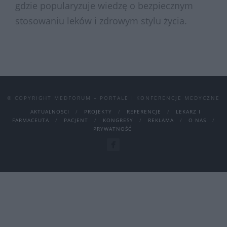
gdzie popularyzuje wiedzę o bezpiecznym
stosowaniu leków i zdrowym stylu życia.
© COPYRIGHT MEDFORUM – PORTALE I KONFERENCJE MEDYCZNE
AKTUALNOSCI
PROJEKTY
REFERENCJE
LEKARZ I
FARMACEUTA
PACJENT
KONGRESY
REKLAMA
O NAS
PRYWATNOŚĆ