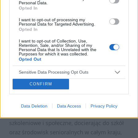
uczniów, osób dorosłych oraz seniorów. W
Personal Data.
Opted In
trakcie prelekcji szczególna uwaga zostanie
poświęcona ryzyku jednoczesnego
I want to opt-out of processing my
Personal Data for Targeted Advertising.
stosowania kilku preparatów zawierających tę
Opted In
samą substancję czynną lub należących do
I want to opt-out of Collection, Use,
Retention, Sale, and/or Sharing of my
jednej grupy leków. Na zakończenie
Personal Data that Is Unrelated with the
Purposes for which it was collected.
uczestnicy będą mogli sprawdzić swoją
Opted Out
wiedzę w krótkiej formie quizowej.
Sensitive Data Processing Opt Outs
Polskie Towarzystwo Studentów Farmacji od
CONFIRM
wielu lat prowadzi działania edukacyjne
promujące odpowiedzialne podejście do
farmakoterapii i
profilaktyki
zdrowotnej.
Data Deletion
Data Access
Privacy Policy
Organizacja realizuje liczne projekty
szkoleniowe i społeczne, docierając do szkół
oraz środowisk senioralnych w całym kraju,