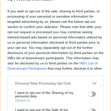
na temat bezpiecznego stosowania leków
If you wish to opt-out of the sale, sharing to third parties, or
przeciwbólowych oraz zasad ich działania.
processing of your personal or sensitive information for
Uczestnicy spotkań poznają podstawowe
targeted advertising by us, please use the below opt-out
section to confirm your selection. Please note that after your
informacje dotyczące mechanizmów
opt-out request is processed you may continue seeing
powstawania bólu, najczęściej stosowanych
interest-based ads based on personal information utilized by
preparatów oraz możliwych zagrożeń
us or personal information disclosed to third parties prior to
your opt-out. You may separately opt-out of the further
wynikających z ich niewłaściwego użycia.
disclosure of your personal information by third parties on the
Zajęcia będą miały formę interaktywnych
IAB’s list of downstream participants. This information may
also be disclosed by us to third parties on the
IAB’s List of
prezentacji wzbogaconych o elementy
Downstream Participants
that may further disclose it to other
praktyczne, takie jak wspólne wyszukiwanie
third parties.
informacji o lekach w dostępnych bazach
Personal Data Processing Opt Outs
internetowych.
I want to opt-out of the Sharing of my
Spotkania, trwające około 45 minut,
personal data.
Opted In
skierowane są do różnych grup odbiorców —
I want to opt-out of the Sale of my