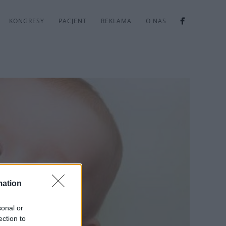
KONGRESY
PACJENT
REKLAMA
O NAS
mation
sonal or
ection to