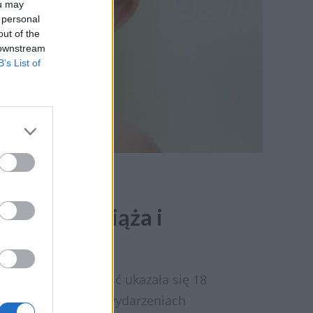
ou may
 personal
out of the
 downstream
B’s List of
zyństwo, ciąża i
 i dziecko”. Całość ukazała się 18
 wielu portalach i wydarzeniach