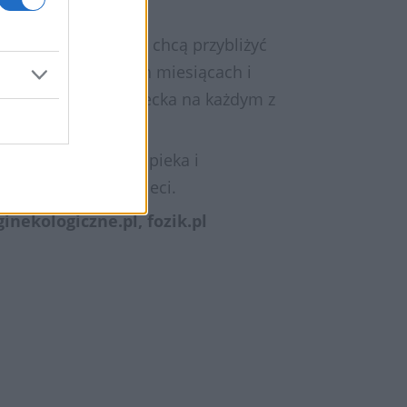
zyństwem. Autorzy chcą przybliżyć
ieckiem w pierwszych miesiącach i
 zdrowia mamy i dziecka na każdym z
idzie odpowiednia opieka i
ż posiadają małe dzieci.
nekologiczne.pl, fozik.pl