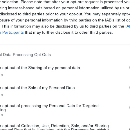
r selection. Please note that after your opt-out request is processed y
eing interest-based ads based on personal information utilized by us or
disclosed to third parties prior to your opt-out. You may separately opt-
losure of your personal information by third parties on the IAB’s list of
. This information may also be disclosed by us to third parties on the
IA
Participants
that may further disclose it to other third parties.
l Data Processing Opt Outs
o opt-out of the Sharing of my personal data.
In
 edukacyjna „Świadome macier
o opt-out of the Sale of my Personal Data.
In
to opt-out of processing my Personal Data for Targeted
ing.
In
wnictwa The Point – „Świadome macierzyństwo, ciąża
 specjalny w Gazecie Wyborczej, w wersji online oraz
o opt-out of Collection, Use, Retention, Sale, and/or Sharing
ersonal Data that Is Unrelated with the Purposes for which it