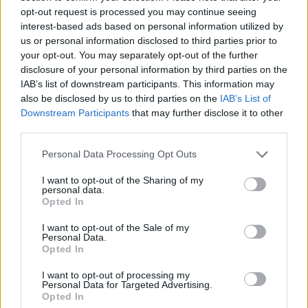
opt-out request is processed you may continue seeing
pediatrycznego, który oddaje pacjenta a
interest-based ads based on personal information utilized by
fizjoterapeutą z ośrodka dla dorosłych, który
us or personal information disclosed to third parties prior to
your opt-out. You may separately opt-out of the further
go przejmuje. Pewne różnice w sposobie
disclosure of your personal information by third parties on the
wykonywania testów funkcjonalnych mogą
IAB’s list of downstream participants. This information may
also be disclosed by us to third parties on the
IAB’s List of
bowiem doprowadzić do błędnych ocen
Downstream Participants
that may further disclose it to other
stanu pacjenta, co może skutkować
third parties.
wyłączeniem z leczenia” – apelowała prof. dr
Personal Data Processing Opt Outs
hab. n. med. Katarzyna Kotulska-Jóźwiak,
I want to opt-out of the Sharing of my
przewodnicząca Zespołu Koordynacyjnego do
personal data.
Opted In
Spraw Leczenia Chorych na Rdzeniowy Zanik
Mięśni.
I want to opt-out of the Sale of my
Personal Data.
Opted In
Konieczność indywidualnego podejścia
I want to opt-out of processing my
Eksperci zaapelowali o elastyczność i
Personal Data for Targeted Advertising.
wrażliwość systemu. Prof. Katarzyna
Opted In