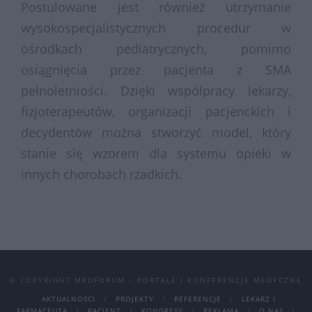
Postulowane jest również utrzymanie
wysokospecjalistycznych procedur w
ośrodkach pediatrycznych, pomimo
osiągnięcia przez pacjenta z SMA
pełnoletniości. Dzięki współpracy lekarzy,
fizjoterapeutów, organizacji pacjenckich i
decydentów można stworzyć model, który
stanie się wzorem dla systemu opieki w
innych chorobach rzadkich.
© COPYRIGHT MEDFORUM – PORTALE I KONFERENCJE MEDYCZNE
AKTUALNOSCI
PROJEKTY
REFERENCJE
LEKARZ I
FARMACEUTA
PACJENT
KONGRESY
REKLAMA
O NAS