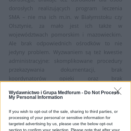
dorosłych realizujących program leczenia
SMA – nie ma ich m.in. w Białymstoku czy
Olsztynie, za mało jest ich także w
województwach pomorskim i mazowieckim.
Ale brak odpowiednich ośrodków to nie
jedyny problem. Wyzwaniem są też kwestie
administracyjne: skomplikowane procedury
przekazywania dokumentacji, brak
koordynatorów opieki oraz brak
sformalizowanej komunikacji między
Wydawnictwo i Grupa Medforum -
Do Not Process
neurologami dziecięcymi a neurologami dla
My Personal Information
dorosłych. – „Dla dobra pacjenta bezcenny
If you wish to opt-out of the sale, sharing to third parties, or
jest nie tylko kontakt między neurologiem
processing of your personal or sensitive information for
dziecięcym a neurologiem dla dorosłych, ale
targeted advertising by us, please use the below opt-out
section to confirm your selection. Please note that after your
także pomiędzy fizjoterapeutą z ośrodka