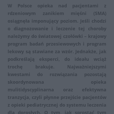
W Polsce opieka nad pacjentami z
rdzeniowym zanikiem mięśni (SMA)
osiągnęła imponujący poziom. Jeśli chodzi
o diagnozowanie i leczenie tej choroby
należymy do światowej czołówki – krajowy
program badań przesiewowych i program
lekowy są stawiane za wzór. Jednakże, jak
podkreślają eksperci, do ideału wciąż
trochę brakuje. Najważniejszymi
kwestami do rozwiązania pozostają
skoordynowana opieka
mulitidyscyplinarna oraz efektywna
tranzycja, czyli płynne przejście pacjentów
z opieki pediatrycznej do systemu leczenia
dla dorosłych. O tym, jak sprostać tym