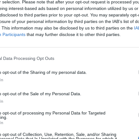
r selection. Please note that after your opt-out request is processed y
eing interest-based ads based on personal information utilized by us or
disclosed to third parties prior to your opt-out. You may separately opt-
losure of your personal information by third parties on the IAB’s list of
. This information may also be disclosed by us to third parties on the
IA
Participants
that may further disclose it to other third parties.
l Data Processing Opt Outs
o opt-out of the Sharing of my personal data.
In
cznej nad konferencją dla leka
o opt-out of the Sale of my Personal Data.
In
to opt-out of processing my Personal Data for Targeted
ing.
In
ji poświęconej problemowi niewydolności oddycha
, w Bydgoszczy.
o opt-out of Collection, Use, Retention, Sale, and/or Sharing
ersonal Data that Is Unrelated with the Purposes for which it