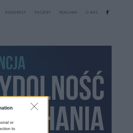
KONGRESY
PACJENT
REKLAMA
O NAS
mation
sonal or
ection to