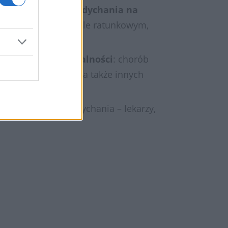
 niewydolnością oddychania na
 w szpitalnym oddziale ratunkowym,
arzy różnych specjalności
: chorób
medycyny rodzinnej, a także innych
iewydolnością oddychania – lekarzy,