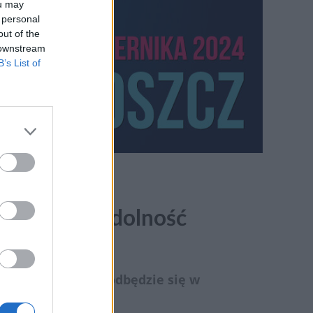
ou may
 personal
out of the
 downstream
B’s List of
rzy – Niewydolność
nia. Wydarzenie odbędzie się w