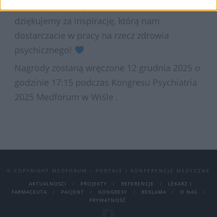
Gratulujemy wszystkim laureatom i
dziękujemy za inspirację, którą nam
dostarczacie w pracy na rzecz zdrowia
psychicznego!
Nagrody zostaną wręczone 12 grudnia 2025 o
godzinie 17:15 podczas Kongresu Psychiatria
2025 Medforum w Wiśle .
© COPYRIGHT MEDFORUM – PORTALE I KONFERENCJE MEDYCZNE
AKTUALNOSCI
PROJEKTY
REFERENCJE
LEKARZ I
FARMACEUTA
PACJENT
KONGRESY
REKLAMA
O NAS
PRYWATNOŚĆ