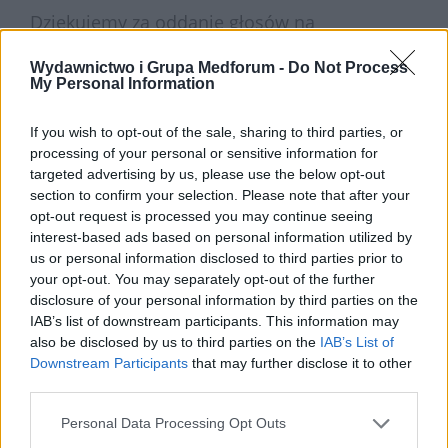
Dziękujemy za oddanie głosów na
nominowanych w Plebiscycie Złota Synapsa!
Wydawnictwo i Grupa Medforum -
Do Not Process
My Personal Information
Z radością informujemy, że tegoroczne
If you wish to opt-out of the sale, sharing to third parties, or
głosowanie w plebiscycie cieszyło się
processing of your personal or sensitive information for
targeted advertising by us, please use the below opt-out
ogromnym zainteresowaniem – oddano
section to confirm your selection. Please note that after your
prawie 800 głosów! Wasze wsparcie i
opt-out request is processed you may continue seeing
zaangażowanie są dla nas niezwykle ważne.
interest-based ads based on personal information utilized by
us or personal information disclosed to third parties prior to
Dziękujemy za każdy oddany głos na
your opt-out. You may separately opt-out of the further
wyjątkowych nominowanych!
disclosure of your personal information by third parties on the
IAB’s list of downstream participants. This information may
Ogłaszamy laureatów Złotej Synapsy w
also be disclosed by us to third parties on the
IAB’s List of
poszczególnych kategoriach.
Downstream Participants
that may further disclose it to other
third parties.
Przyjaciel Psychiatrii
Personal Data Processing Opt Outs
Fundacja „Słonie na Balkonie”