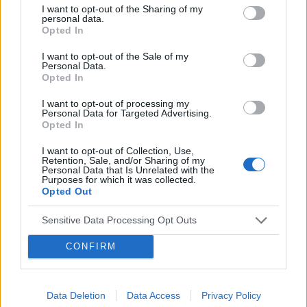
I want to opt-out of the Sharing of my
Psychiatryczna innowacja roku.
personal data.
Opted In
Najciekawsze rozwiązanie organizacyjne w
I want to opt-out of the Sale of my
opiece psychiatrycznej na terenie Polski
Personal Data.
Opted In
Ośrodek „Siła Więzi”
I want to opt-out of processing my
Zasłużony dla psychiatrii
Personal Data for Targeted Advertising.
Opted In
dr n.med. Lidia Popek i prof. dr hab. n.
I want to opt-out of Collection, Use,
med. Piotr Gałecki
Retention, Sale, and/or Sharing of my
Personal Data that Is Unrelated with the
Purposes for which it was collected.
Najbardziej znaczący artykuł o tematyce
Opted Out
psychiatrycznej
Sensitive Data Processing Opt Outs
dla dr hab. Marcin Moskalewicz za artykuł
„A new role for phenomenology in
CONFIRM
empowering patients based on quantitative
evidence-based research”
Data Deletion
Data Access
Privacy Policy