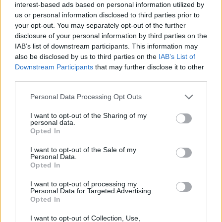
interest-based ads based on personal information utilized by
us or personal information disclosed to third parties prior to
your opt-out. You may separately opt-out of the further
Jesteśmy dumni, że przynależymy do grona
disclosure of your personal information by third parties on the
najlepiej i najdynamiczniej rozwijających się
IAB’s list of downstream participants. This information may
also be disclosed by us to third parties on the
IAB’s List of
marek. Po zeszłorocznym sukcesie i
Downstream Participants
that may further disclose it to other
otrzymaniu nagrody w innym prestiżowym
third parties.
rankingu „Gazele Biznesu” (
więcej
), jesteśmy
Personal Data Processing Opt Outs
jeszcze bardziej zmotywowani do osiągania
I want to opt-out of the Sharing of my
kolejnych sukcesów w Polsce i poza jej
personal data.
Opted In
granicami.
I want to opt-out of the Sale of my
Personal Data.
Opted In
Ranking Firm Rodzinnych ?Forbesa? to
I want to opt-out of processing my
pionierski ranking najdynamiczniej rosnących
Personal Data for Targeted Advertising.
Opted In
firm rodzinnych w Polsce.
I want to opt-out of Collection, Use,