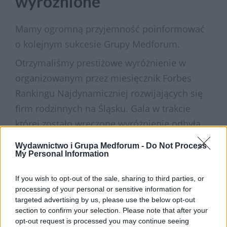
wyróżnione
Mamy ogromną przyjemność poinformować
o kolejnym sukcesie Grupy Medforum.
Otrzymaliśmy prestiżowe wyróżnienie w
organizowanym przez miesięcznik Forbes
Rankingu Najdynamiczniej rozwijających się
firm rodzinnych na Śląsku. Gala w trakcie
której zostało wręczone wyróżnienie odbyła
się 18 października 2018 roku w Hotelu
Wydawnictwo i Grupa Medforum -
Do Not Process
Monopol w Katowicach.
My Personal Information
If you wish to opt-out of the sale, sharing to third parties, or
processing of your personal or sensitive information for
Znaleźliśmy się w prestiżowym gronie
targeted advertising by us, please use the below opt-out
najbardziej prężnie rozwijających się firm w
section to confirm your selection. Please note that after your
Polsce.
opt-out request is processed you may continue seeing