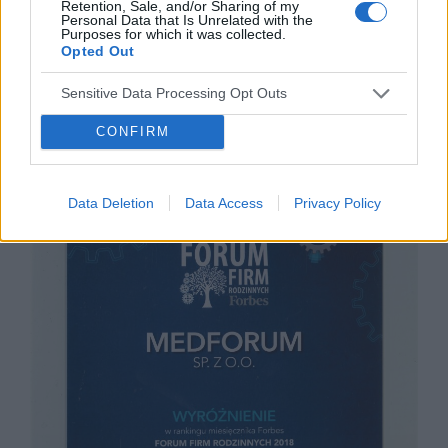
Retention, Sale, and/or Sharing of my
Personal Data that Is Unrelated with the
Przeczytaj więcej o innym wyróżnieniu
Purposes for which it was collected.
Opted Out
Medforum w rankingu Gazele Biznesu
.
Sensitive Data Processing Opt Outs
CONFIRM
Data Deletion
Data Access
Privacy Policy