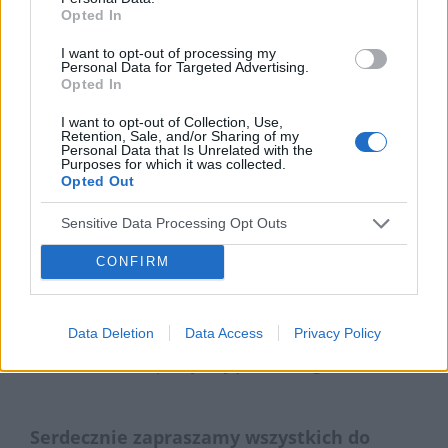
Opted In
Najważniejszym punktem wydarzenia jest
I want to opt-out of processing my
finał w galeriach handlowych, który w tym
Personal Data for Targeted Advertising.
Opted In
roku odbędzie się 1.04.2023 r. w aż 12
miastach w Polsce!
Studenci farmacji
będą
I want to opt-out of Collection, Use,
Retention, Sale, and/or Sharing of my
dzielić się swoją wiedzą w tematyce chorób
Personal Data that Is Unrelated with the
Purposes for which it was collected.
płuc, a także przeprowadzać podstawowe
Opted Out
badania wraz z analizą wyników, m.in. pomiar
Sensitive Data Processing Opt Outs
ciśnienia tętniczego, pomiar glikemii krwi
CONFIRM
oraz analiza składu ciała. Dodatkowo obecni
będą magistrzy farmacji, z którym chętni będą
mogli skonsultować swoje problemy
Data Deletion
Data Access
Privacy Policy
zdrowotne lub przejmujące ich zagadnienia.
Serdecznie zapraszamy wszystkich do