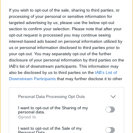
np. cukrzyca, nadciśnienie, astma czy inne
choroby płuc.
If you wish to opt-out of the sale, sharing to third parties, or
processing of your personal or sensitive information for
targeted advertising by us, please use the below opt-out
section to confirm your selection. Please note that after your
W tygodniu 27.03-1.04.2023 r. w social
opt-out request is processed you may continue seeing
mediach
Polskiego Towarzystwa
interest-based ads based on personal information utilized by
us or personal information disclosed to third parties prior to
Studentów Farmacji
udostępniane będą
your opt-out. You may separately opt-out of the further
posty oraz infografiki dotyczące tematyki
disclosure of your personal information by third parties on the
IAB’s list of downstream participants. This information may
akcji, z których będzie można dowiedzieć się
also be disclosed by us to third parties on the
IAB’s List of
bardzo wielu ciekawych, a jednocześnie
Downstream Participants
that may further disclose it to other
rzetelnych i sprawdzonych informacji i
third parties.
faktów. Ponadto członkowie, którzy chorują
Personal Data Processing Opt Outs
na astmę, będą obalać mity dotyczące tej
I want to opt-out of the Sharing of my
choroby pokazując, jak bardzo one są
personal data.
Opted In
niegodne z rzeczywistością.
I want to opt-out of the Sale of my
Personal Data.