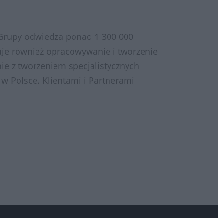
 Grupy odwiedza ponad 1 300 000
muje również opracowywanie i tworzenie
ie z tworzeniem specjalistycznych
 w Polsce. Klientami i Partnerami