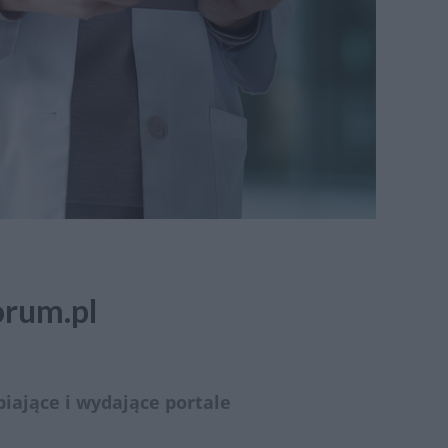
orum.pl
iające i wydające portale