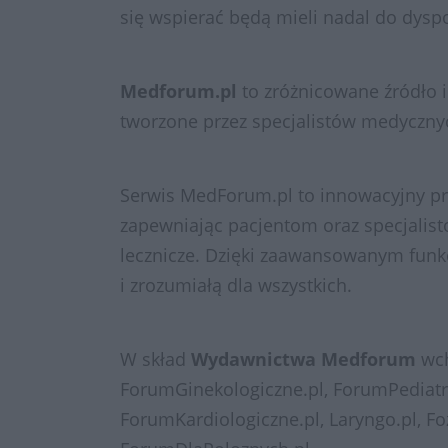
się wspierać będą mieli nadal do dys
Medforum.pl
to zróżnicowane źródło in
tworzone przez specjalistów medycznyc
Serwis MedForum.pl to innowacyjny p
zapewniając pacjentom oraz specjalist
lecznicze. Dzięki zaawansowanym funkc
i zrozumiałą dla wszystkich.
W skład
Wydawnictwa
Medforum
wch
ForumGinekologiczne.pl, ForumPediatr
ForumKardiologiczne.pl, Laryngo.pl, Fo