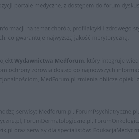
pozycji portale medyczne, z dostępem do forum dysku
formacji na temat chorób, profilaktyki i zdrowego sty
h, co gwarantuje najwyższą jakość merytoryczną.
rojekt
Wydawnictwa Medforum
, który integruje wi
om ochrony zdrowia dostęp do najnowszych informacj
jonalnościom, MedForum.pl zmienia oblicze opieki z
odzą serwisy: Medforum.pl, ForumPsychiatryczne.pl,
yczne.pl, ForumDermatologiczne.pl, ForumOnkologicz
zik.pl oraz serwisy dla specialistów: EdukacjaMedycz