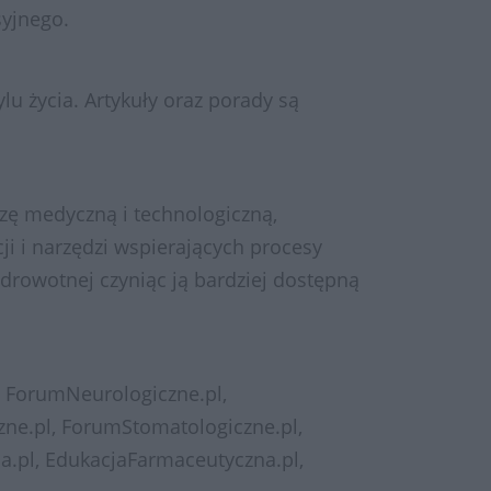
syjnego.
lu życia. Artykuły oraz porady są
edzę medyczną i technologiczną,
i i narzędzi wspierających procesy
drowotnej czyniąc ją bardziej dostępną
 ForumNeurologiczne.pl,
ne.pl, ForumStomatologiczne.pl,
na.pl, EdukacjaFarmaceutyczna.pl,