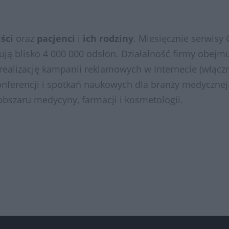
iści
oraz
pacjenci
i
ich
rodziny
. Miesięcznie serwisy
ują blisko 4 000 000 odsłon. Działalność firmy obej
realizację kampanii reklamowych w Internecie (włączn
onferencji i spotkań naukowych dla branży medycznej
obszaru medycyny, farmacji i kosmetologii.