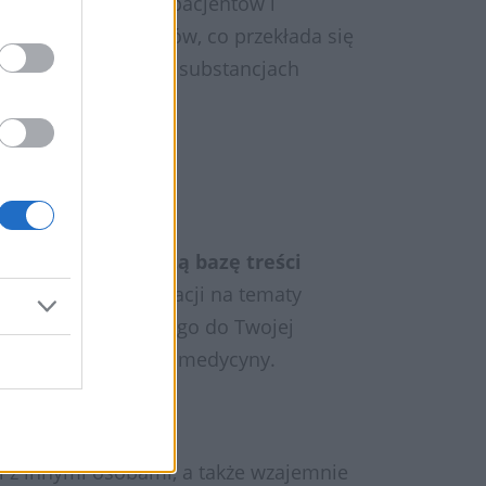
pione narzędzie dla pacjentów i
h interakcjach leków, co przekłada się
stęp do informacji o substancjach
.pl znajdziesz
bogatą bazę treści
zukać osobno informacji na tematy
orum.pl
. Oprócz tego do Twojej
w
z każdej dziedziny medycyny.
edzę przez zabawę.
i z innymi osobami, a także wzajemnie