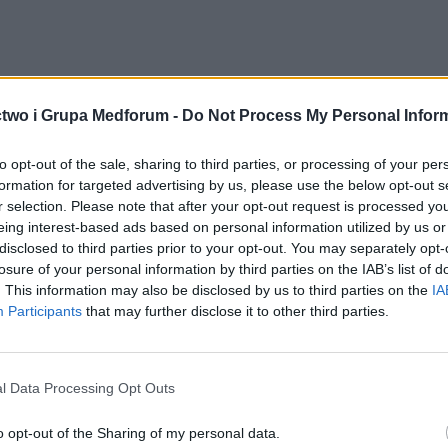
acyjną funkcję:
Katalog Aptek
. Umożliwia ona szy
two i Grupa Medforum -
Do Not Process My Personal Infor
 Stale aktualizowana baza pozwoli pacjentom na łatwy 
to opt-out of the sale, sharing to third parties, or processing of your per
formation for targeted advertising by us, please use the below opt-out s
ralna terapia na wyciągnięcie ręki!
r selection. Please note that after your opt-out request is processed y
eing interest-based ads based on personal information utilized by us or
disclosed to third parties prior to your opt-out. You may separately opt-
losure of your personal information by third parties on the IAB’s list of
podejście do zdrowia i wprowadza
bazę ziół i roślin l
. This information may also be disclosed by us to third parties on the
IA
 leczniczych, co pomoże w wyborze naturalnych terapi
Participants
that may further disclose it to other third parties.
znych – kierunek Bezpieczeństwo i Skuteczność!
l Data Processing Opt Outs
o opt-out of the Sharing of my personal data.