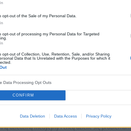
dforum.pl
jest nowoczesna
baza leków
. To niezastą
In
a pełne informacje o dawkowaniu, składzie i możliwyc
o opt-out of the Sale of my Personal Data.
i. Oprócz bazy leków pacjenci i lekarze otrzymają do
In
h. A to wszystko w jednym miejscu!
to opt-out of processing my Personal Data for Targeted
ing.
In
rowia i długiego życia!
o opt-out of Collection, Use, Retention, Sale, and/or Sharing
ersonal Data that Is Unrelated with the Purposes for which it
lected.
Out
 informacji, ale także edukuje. Na stronie medforum
esu wielu specjalizacji medycznych. Już nie musisz s
ve Data Processing Opt Outs
czy psychiatrią. Wszystko bowiem znajdziesz na
MedF
CONFIRM
ecjalizacji medycznych
oraz zbiór badań i zabiegó
nie tylko medycznej. Dzięki temu pogłębisz swoją wi
Data Deletion
Data Access
Privacy Policy
tną dziedziną medycyny i chcą dzielić się problemam