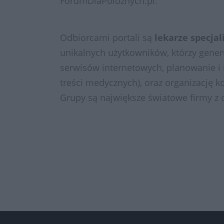
ForumDlaPoloznych.pl.
Odbiorcami portali są
lekarze
specjal
unikalnych użytkowników, którzy gener
serwisów internetowych, planowanie i 
treści medycznych), oraz organizację k
Grupy są największe światowe firmy z 