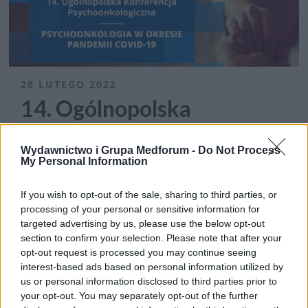
28 LUTEGO 2022
14. Ogólnopolska
Konferencja
Psychoonkologiczna
Wydawnictwo i Grupa Medforum -
Do Not Process
My Personal Information
Wydawnictwo Medforum przejęło organizację
If you wish to opt-out of the sale, sharing to third parties, or
processing of your personal or sensitive information for
14. Ogólnopolskiej Konferencji
targeted advertising by us, please use the below opt-out
Psychoonkologicznej
. Konferencja będzie
section to confirm your selection. Please note that after your
opt-out request is processed you may continue seeing
poświęcona przede wszystkim
interest-based ads based on personal information utilized by
psychoonkologii w okresie pandemii covid-
us or personal information disclosed to third parties prior to
19. Konferencją odbędzie sie w dniach od
4
your opt-out. You may separately opt-out of the further