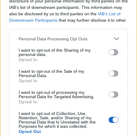
disclosure of your personal information by third parties on the
do 5 marca 2022 roku.
IAB’s list of downstream participants. This information may
also be disclosed by us to third parties on the
IAB’s List of
Downstream Participants
that may further disclose it to other
Temat wiodący 14. Ogólnopolskiej
third parties.
Konferencji Psychoonkologicznej:
Personal Data Processing Opt Outs
PSYCHOONKOLOGIA W OKRESIE PANDEMII
I want to opt-out of the Sharing of my
COVID-19
to wyraz chęci zmierzenia się z tym
personal data.
Opted In
trudnym czasem i opisania tej rzeczywistości.
I want to opt-out of the Sale of my
Psychoonkologia to dziedzina
Personal Data.
wielodyscyplinarna, stąd nasza propozycja
Opted In
spojrzenia z perspektywy onkologów i
I want to opt-out of processing my
Personal Data for Targeted Advertising.
hematologów dorosłych i dziecięcych,
Opted In
psychoonkologów, lekarzy medycyny
I want to opt-out of Collection, Use,
paliatywnej, pielęgniarek onkologicznych i
Retention, Sale, and/or Sharing of my
Personal Data that Is Unrelated with the
Purposes for which it was collected.
opieki paliatywnej. Formuła naszych spotkań
Opted Out
zawsze łączy te różne perspektywy.