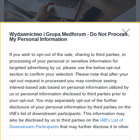
Wydawnictwo i Grupa Medforum -
Do Not Process
3 KWIETNIA 2024
My Personal Information
Co nam dają statystyki?
If you wish to opt-out of the sale, sharing to third parties, or
processing of your personal or sensitive information for
Śledzenie i analiza statystyk to kluczowe
targeted advertising by us, please use the below opt-out
section to confirm your selection. Please note that after your
narzędzia w każdej dziedzinie życia, w tym
opt-out request is processed you may continue seeing
również w biznesie, edukacji czy zdrowiu.
interest-based ads based on personal information utilized by
Korzystanie z danych liczbowych pozwala
us or personal information disclosed to third parties prior to
your opt-out. You may separately opt-out of the further
nam lepiej zrozumieć nasze działania,
disclosure of your personal information by third parties on the
identyfikować trendy i wzorce oraz
IAB’s list of downstream participants. This information may
also be disclosed by us to third parties on the
IAB’s List of
podejmować bardziej świadome decyzje.
Downstream Participants
that may further disclose it to other
Dlatego ważne jest, abyśmy aktywnie
third parties.