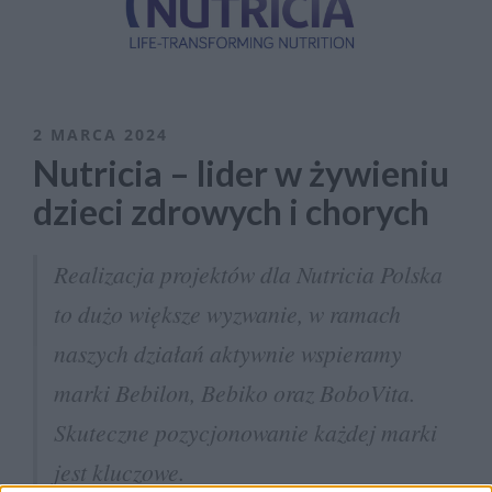
2 MARCA 2024
Nutricia – lider w żywieniu
dzieci zdrowych i chorych
Realizacja projektów dla Nutricia Polska
to dużo większe wyzwanie, w ramach
naszych działań aktywnie wspieramy
marki Bebilon, Bebiko oraz BoboVita.
Skuteczne pozycjonowanie każdej marki
jest kluczowe.