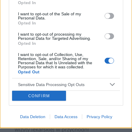
Opted In
terenie
I want to opt-out of the Sale of my
pozyskiwanie punktów edukacyjnych,
Personal Data.
Opted In
patronatów
CLM dla Przedstawicieli Medycznych
I want to opt-out of processing my
Personal Data for Targeted Advertising.
aplikacja
Opted In
nadzór oraz content
I want to opt-out of Collection, Use,
Retention, Sale, and/or Sharing of my
Personal Data that Is Unrelated with the
Purposes for which it was collected.
Opted Out
Kamienie milowe
rok 2004 – rozpoczęcie współpracy, głównie
Sensitive Data Processing Opt Outs
marka Bebilon
CONFIRM
rok 2014 – rozpoczęcie pilotażowego
programu TabTheDoc – wsparcie lekarzy w
Data Deletion
Data Access
Privacy Policy
diagnostyce małego pacjenta w czasie
wizyty lekarskiej w przychodni