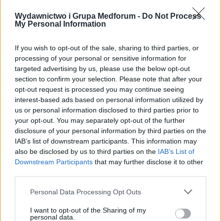
Dzięki przemyślanej koncepcji wspierania
Wydawnictwo i Grupa Medforum -
Do Not Process
My Personal Information
poszczególnych matek oraz wyraźnemu
podziałowi merytorycznemu projekty
If you wish to opt-out of the sale, sharing to third parties, or
processing of your personal or sensitive information for
doskonale wpisują się w ogólną strategię
targeted advertising by us, please use the below opt-out
section to confirm your selection. Please note that after your
działania Firmy.
opt-out request is processed you may continue seeing
interest-based ads based on personal information utilized by
us or personal information disclosed to third parties prior to
your opt-out. You may separately opt-out of the further
Zakres działania
disclosure of your personal information by third parties on the
IAB’s list of downstream participants. This information may
wsparcie przy opracowywaniu strategii
also be disclosed by us to third parties on the
IAB’s List of
produktowej dla działań w Internecie
Downstream Participants
that may further disclose it to other
third parties.
redakcja oraz tworzenie i publikacja treści
opracowywanie, wdrażanie oraz logistyka
Personal Data Processing Opt Outs
akcji specjalnych
I want to opt-out of the Sharing of my
personal data.
tworzenie, logistyka, obsługa wydarzeń w