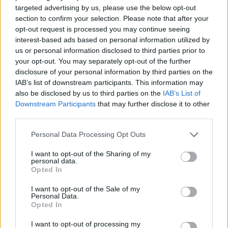
targeted advertising by us, please use the below opt-out
section to confirm your selection. Please note that after your
opt-out request is processed you may continue seeing
interest-based ads based on personal information utilized by
us or personal information disclosed to third parties prior to
your opt-out. You may separately opt-out of the further
19 LISTOPADA 2025
disclosure of your personal information by third parties on the
Objęliśmy patronatem
IAB’s list of downstream participants. This information may
medialnym akcję
also be disclosed by us to third parties on the
IAB’s List of
Downstream Participants
that may further disclose it to other
edukacyjną „Farmacja na
third parties.
talerzu – o interakcjach
Personal Data Processing Opt Outs
leków z żywnością”
I want to opt-out of the Sharing of my
personal data.
Opted In
EdukacjaFarmaceutyczna.pl
oraz
Medforum.pl
obj
I want to opt-out of the Sale of my
patronatem medialnym ogólnopolską akcję
Personal Data.
Opted In
edukacyjną „Farmacja na talerzu – o
interakcjach leków z żywnością”.
I want to opt-out of processing my