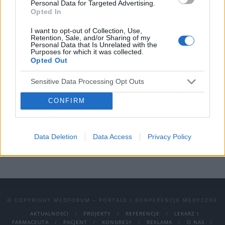
Personal Data for Targeted Advertising.
Opted In
Wydarzenie odbędzie się 17–21 listopada
2025 r. w szkołach i klubach seniora w
I want to opt-out of Collection, Use,
Retention, Sale, and/or Sharing of my
całej Polsce.
Celem inicjatywy Polskiego
Personal Data that Is Unrelated with the
Purposes for which it was collected.
Towarzystwa Studentów Farmacji jest
Opted Out
zwiększenie świadomości na temat wpływu
Sensitive Data Processing Opt Outs
żywności na działanie leków oraz
CONFIRM
bezpieczeństwo farmakoterapii.
›
READ MORE
Data Deletion
Data Access
Privacy Policy
© COPYRIGHT MEDFORUM – PORTALE I KONFERENCJE MEDYCZNE
AKTUALNOSCI
PROJEKTY
REFERENCJE
LEKARZ I
FARMACEUTA
PACJENT
KONGRESY
REKLAMA
O NAS