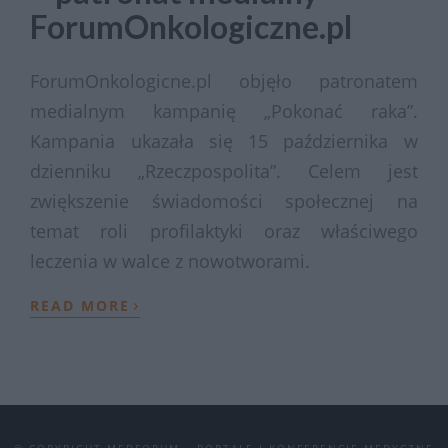
ForumOnkologiczne.pl
ForumOnkologicne.pl objęło patronatem
medialnym kampanię „Pokonać raka”.
Kampania ukazała się 15 października w
dzienniku „Rzeczpospolita”. Celem jest
zwiększenie świadomości społecznej na
temat roli profilaktyki oraz właściwego
leczenia w walce z nowotworami.
›
READ MORE