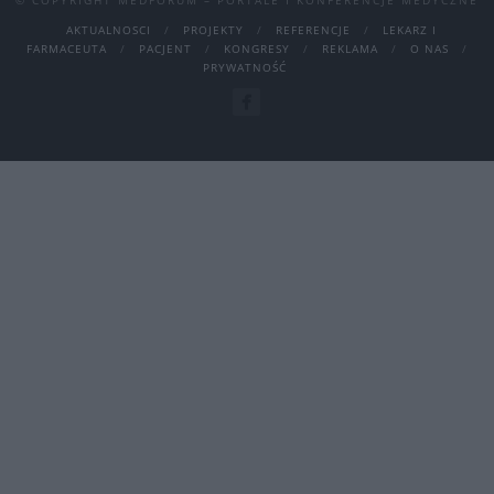
© COPYRIGHT MEDFORUM – PORTALE I KONFERENCJE MEDYCZNE
AKTUALNOSCI
PROJEKTY
REFERENCJE
LEKARZ I
FARMACEUTA
PACJENT
KONGRESY
REKLAMA
O NAS
PRYWATNOŚĆ