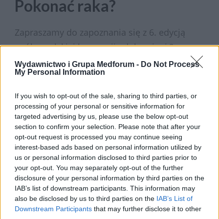
Pokonać raka?
Zapraszamy do zapoznania się z 6. edycją
ogólnopolskiej kampanii edukacyjnej ?
Pokonać Raka?, której patronem medialnym
Wydawnictwo i Grupa Medforum -
Do Not Process
My Personal Information
jest nasz serwis ForumOnkologiczne.pl.
›
If you wish to opt-out of the sale, sharing to third parties, or
READ MORE
processing of your personal or sensitive information for
targeted advertising by us, please use the below opt-out
section to confirm your selection. Please note that after your
opt-out request is processed you may continue seeing
interest-based ads based on personal information utilized by
us or personal information disclosed to third parties prior to
your opt-out. You may separately opt-out of the further
disclosure of your personal information by third parties on the
IAB’s list of downstream participants. This information may
also be disclosed by us to third parties on the
IAB’s List of
Downstream Participants
that may further disclose it to other
third parties.