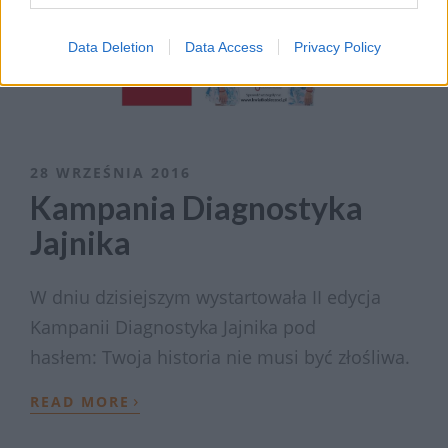
Data Deletion
Data Access
Privacy Policy
28 WRZEŚNIA 2016
Kampania Diagnostyka
Jajnika
W dniu dzisiejszym wystartowała II edycja
Kampanii Diagnostyka Jajnika pod
hasłem: Twoja historia nie musi być złośliwa.
›
READ MORE