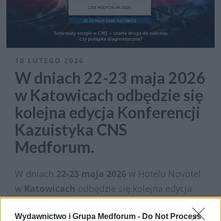
10 LUTEGO 2026
W dniach 22-23 maja 2026
w Katowicach odbędzie się
kolejna edycja Konferencji
Kazuistyka CNS
Medforum.
W dniach
22-23 maja 2026
w Hotelu Novotel
w
Katowicach
odbędzie się kolejna edycja
Konferencji Kazuistyka CNS Medforum
.
Wydawnictwo i Grupa Medforum -
Do Not Process