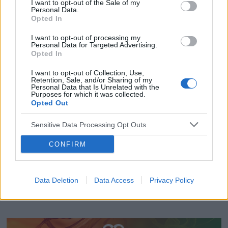
Podczas konferencji
Kazuistyka CNS 2025
I want to opt-out of the Sale of my
Personal Data.
Medforum
, która odbyła się w Katowicach w
Opted In
dniach 30-31 maja wręczono nagrody w
I want to opt-out of processing my
Personal Data for Targeted Advertising.
plebiscycie
Młoda Synapsa
.
Jedną z kategorii
Opted In
była nagroda za najbardziej znaczący artykuł
I want to opt-out of Collection, Use,
o tematyce psychiatrycznej, która została
Retention, Sale, and/or Sharing of my
Personal Data that Is Unrelated with the
przyznana Ryszardowi Sitarzowi i jego
Purposes for which it was collected.
Opted Out
Zespołowi za artykuł:
Autism Spectrum
Disorder: Trace Elements Imbalances and
Sensitive Data Processing Opt Outs
the Pathogenesis and Severity of Autistic
CONFIRM
Symptoms
.
›
READ MORE
Data Deletion
Data Access
Privacy Policy