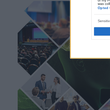
of my P
was col
Opted 
Sensiti