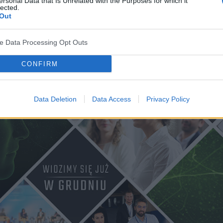
ersonal Data that Is Unrelated with the Purposes for which it
lected.
Out
ve Data Processing Opt Outs
CONFIRM
Data Deletion
Data Access
Privacy Policy