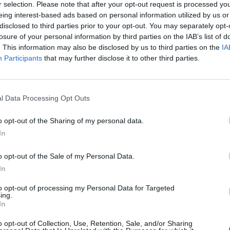
r selection. Please note that after your opt-out request is processed y
eing interest-based ads based on personal information utilized by us or
disclosed to third parties prior to your opt-out. You may separately opt-
losure of your personal information by third parties on the IAB’s list of
. This information may also be disclosed by us to third parties on the
IA
edforum 2025 – grudzień w Wiś
Participants
that may further disclose it to other third parties.
 Hotelu Gołębiewski w Wiśle odbędzie się XIX Mi
l Data Processing Opt Outs
madzące najważniejszych przedstawicieli środow
łowana „Psychiatria Cyfrowej Rzeczywistości: Now
o opt-out of the Sharing of my personal data.
In
znych przemian technologicznych na zdrowie psy
o opt-out of the Sale of my Personal Data.
In
to opt-out of processing my Personal Data for Targeted
ing.
In
o opt-out of Collection, Use, Retention, Sale, and/or Sharing