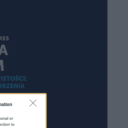
mation
sonal or
ection to