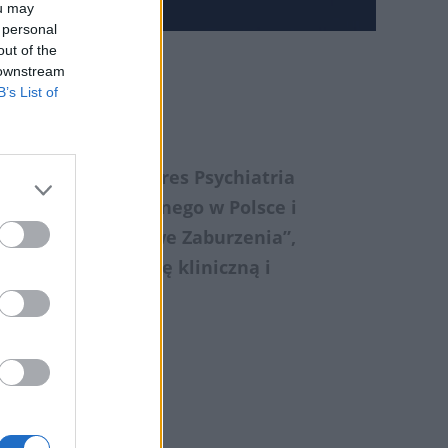
ou may
 personal
out of the
 downstream
B’s List of
le
ędzynarodowy Kongres Psychiatria
iska psychiatrycznego w Polsce i
e Technologie, Nowe Zaburzenia”,
chiczne, praktykę kliniczną i