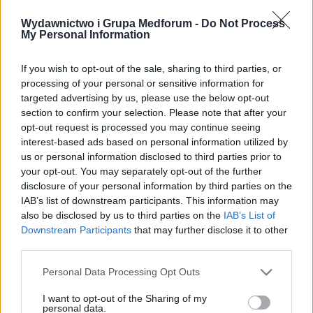
intrygujące spotkania w gabinecie
Wydawnictwo i Grupa Medforum -
Do Not Process
terapeutycznym i prowadzi pełną emocji
My Personal Information
dyskusję na temat niestandardowych,
łamiących reguły, form wsparcia.
If you wish to opt-out of the sale, sharing to third parties, or
processing of your personal or sensitive information for
›
targeted advertising by us, please use the below opt-out
READ MORE
section to confirm your selection. Please note that after your
opt-out request is processed you may continue seeing
interest-based ads based on personal information utilized by
us or personal information disclosed to third parties prior to
your opt-out. You may separately opt-out of the further
disclosure of your personal information by third parties on the
IAB’s list of downstream participants. This information may
also be disclosed by us to third parties on the
IAB’s List of
Downstream Participants
that may further disclose it to other
third parties.
Personal Data Processing Opt Outs
23 SIERPNIA 2023
I want to opt-out of the Sharing of my
personal data.