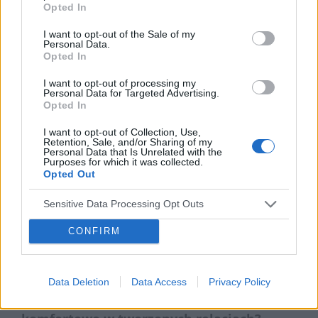
Relacje w świecie wysoko
Opted In
wrażliwych. Jak dbać o
I want to opt-out of the Sale of my
Personal Data.
związek, pielęgnować
Opted In
przyjaźń i osiągnąć
I want to opt-out of processing my
Personal Data for Targeted Advertising.
zawodowe spełnienie
Opted In
I want to opt-out of Collection, Use,
Retention, Sale, and/or Sharing of my
Wszystko, co w życiu najlepsze i najgorsze,
Personal Data that Is Unrelated with the
Purposes for which it was collected.
spotyka nas – wysoko wrażliwych – od
Opted Out
innych ludzi. Bez interakcji
Sensitive Data Processing Opt Outs
międzyludzkich nie sposób bowiem
funkcjonować. Czy wiesz jednak, jak
CONFIRM
odnaleźć się w kontaktach z drugim
człowiekiem, kiedy jesteś osobą wysoko
Data Deletion
Data Access
Privacy Policy
wrażliwą? Co zrobić, by poczuć się