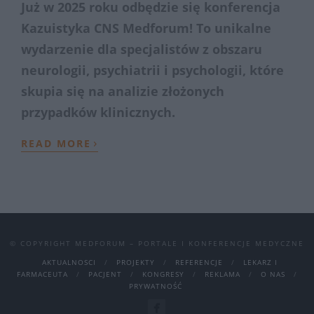
Już w 2025 roku odbędzie się konferencja
Kazuistyka CNS Medforum! To unikalne
wydarzenie dla specjalistów z obszaru
neurologii, psychiatrii i psychologii, które
skupia się na analizie złożonych
przypadków klinicznych.
›
READ MORE
© COPYRIGHT MEDFORUM – PORTALE I KONFERENCJE MEDYCZNE
AKTUALNOSCI
PROJEKTY
REFERENCJE
LEKARZ I
FARMACEUTA
PACJENT
KONGRESY
REKLAMA
O NAS
PRYWATNOŚĆ