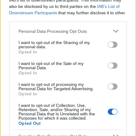
IAB’s list of downstream participants. This information may
17 KWIETNIA 2026
also be disclosed by us to third parties on the
IAB’s List of
Downstream Participants
that may further disclose it to other
Zagłosuj na swojego
third parties.
kandydata w plebiscycie
Personal Data Processing Opt Outs
Młode Synapsy!
I want to opt-out of the Sharing of my
personal data.
Opted In
Zapraszamy do głosowania na laureatów
Plebiscytu Młoda Synapsa 2026! Jeśli chcesz
I want to opt-out of the Sale of my
Personal Data.
docenić wyjątkowe osiągnięcia w obszarze
Opted In
psychiatrycznej opieki zdrowotnej oraz badań
I want to opt-out of processing my
Personal Data for Targeted Advertising.
naukowych, zapraszamy do udziału w
Opted In
głosowaniu na laureatów Młodej Synapsy!
I want to opt-out of Collection, Use,
Głosowanie trwa do 22 kwietnia 2026 r.
Retention, Sale, and/or Sharing of my
Personal Data that Is Unrelated with the
Purposes for which it was collected.
Wśród nominowanych w kategorii
Przyszłość
Opted Out
Psychiatrii
mogą Państwo głosować na: