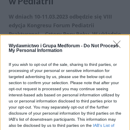
w Pediatrii
W dniach 10-11.03.2023 odbędzie się VIII
edycja Kongresu Forum Pediatrii
Praktycznej – Cztery Pory Roku. W układzie
4 pór roku poruszone zostaną
Wydawnictwo i Grupa Medforum -
Do Not Process
My Personal Information
najtrudniejsze tematy z praktyki gabinetu
pediatrycznego. Kierownikiem naukowym
If you wish to opt-out of the sale, sharing to third parties, or
Kongresu został prof. dr hab. n. med. Piotr
processing of your personal or sensitive information for
Albrecht, a patronat naukowy obejmuje
targeted advertising by us, please use the below opt-out
section to confirm your selection. Please note that after your
Warszawski Uniwersytet Medyczny,
opt-out request is processed you may continue seeing
Klinika Gastroenterologii i Żywienia
interest-based ads based on personal information utilized by
us or personal information disclosed to third parties prior to
Dzieci.
your opt-out. You may separately opt-out of the further
disclosure of your personal information by third parties on the
›
READ MORE
IAB’s list of downstream participants. This information may
also be disclosed by us to third parties on the
IAB’s List of