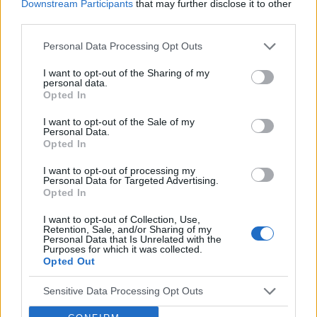
Downstream Participants
that may further disclose it to other
third parties.
Personal Data Processing Opt Outs
I want to opt-out of the Sharing of my
personal data.
Opted In
I want to opt-out of the Sale of my
Personal Data.
Opted In
22 PAŹDZIERNIKA 2019
I want to opt-out of processing my
Personal Data for Targeted Advertising.
W gabinecie lekarza
Opted In
specjalisty.
I want to opt-out of Collection, Use,
Retention, Sale, and/or Sharing of my
Gastroenterologia
Personal Data that Is Unrelated with the
Purposes for which it was collected.
dziecięca w codziennej
Opted Out
praktyce
Sensitive Data Processing Opt Outs