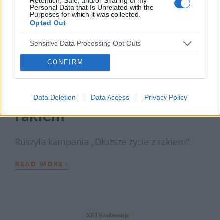
Retention, Sale, and/or Sharing of my
Personal Data that Is Unrelated with the
Purposes for which it was collected.
Opted Out
Sensitive Data Processing Opt Outs
CONFIRM
17 MARCA 2020
Kampania „Dłuższe życie z
Data Deletion
Data Access
Privacy Policy
rakiem”
Ruszyła kampania „Dłuższe życie z rakiem”.
›
READ MORE