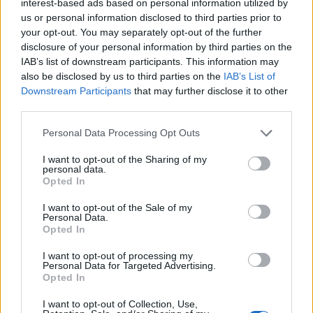
20 MARCA 2020
interest-based ads based on personal information utilized by
us or personal information disclosed to third parties prior to
Konferencja Falenty 2020
your opt-out. You may separately opt-out of the further
pod patronatem serwisu
disclosure of your personal information by third parties on the
IAB’s list of downstream participants. This information may
EdukacjaMedyczna.pl
also be disclosed by us to third parties on the
IAB’s List of
Downstream Participants
that may further disclose it to other
third parties.
XIV Konferencja Naukowa „Przyszłość leczenia
i pielęgnacji chorych na raka piersi w Polsce
Personal Data Processing Opt Outs
FALENTY 2020” organizowana jest przez
I want to opt-out of the Sharing of my
personal data.
Polskie Towarzystwo do Badań nad Rakiem
Opted In
Piersi w Warszawie.
I want to opt-out of the Sale of my
Personal Data.
›
READ MORE
Opted In
I want to opt-out of processing my
Personal Data for Targeted Advertising.
Opted In
I want to opt-out of Collection, Use,