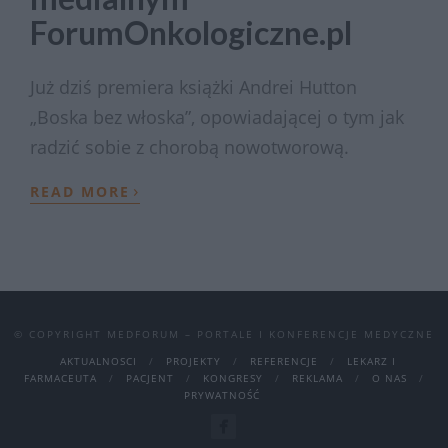
ForumOnkologiczne.pl
Już dziś premiera książki Andrei Hutton
„Boska bez włoska”, opowiadającej o tym jak
radzić sobie z chorobą nowotworową.
›
READ MORE
© COPYRIGHT MEDFORUM – PORTALE I KONFERENCJE MEDYCZNE
AKTUALNOSCI
PROJEKTY
REFERENCJE
LEKARZ I
FARMACEUTA
PACJENT
KONGRESY
REKLAMA
O NAS
PRYWATNOŚĆ