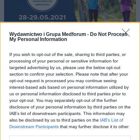
Wydawnictwo i Grupa Medforum -
Do Not Process
13 KWIETNIA 2021
My Personal Information
24 Sympozjum Sekcji
If you wish to opt-out of the sale, sharing to third parties, or
Rehabilitacji
processing of your personal or sensitive information for
targeted advertising by us, please use the below opt-out
Kardiologicznej i Fizjologii
section to confirm your selection. Please note that after your
Wysiłku Polskiego
opt-out request is processed you may continue seeing
interest-based ads based on personal information utilized by
Towarzystwa
us or personal information disclosed to third parties prior to
your opt-out. You may separately opt-out of the further
Kardiologicznego 2021
disclosure of your personal information by third parties on the
IAB’s list of downstream participants. This information may
W dniach 28-29 maja 2021 r. odbędzie
also be disclosed by us to third parties on the
IAB’s List of
Downstream Participants
that may further disclose it to other
się 24 Sympozjum Sekcji Rehabilitacji
third parties.
Kardiologicznej i Fizjologii Wysiłku