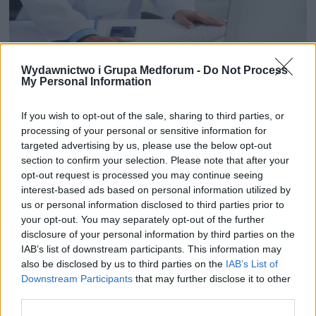
Wydawnictwo i Grupa Medforum -
Do Not Process
My Personal Information
12 KWIETNIA 2024
Medforum – serwisy
If you wish to opt-out of the sale, sharing to third parties, or
edukacyjne dla pacjentów i
processing of your personal or sensitive information for
targeted advertising by us, please use the below opt-out
lekarzy
section to confirm your selection. Please note that after your
opt-out request is processed you may continue seeing
interest-based ads based on personal information utilized by
W dzisiejszych czasach dostęp do
us or personal information disclosed to third parties prior to
rzetelnych informacji z segmentu
your opt-out. You may separately opt-out of the further
disclosure of your personal information by third parties on the
healthcare jest kluczowy dla pacjentów
IAB’s list of downstream participants. This information may
oraz personelu medycznego.
also be disclosed by us to third parties on the
IAB’s List of
Downstream Participants
that may further disclose it to other
›
READ MORE
third parties.