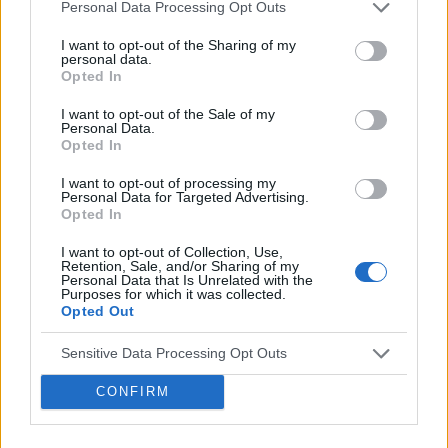
Personal Data Processing Opt Outs
I want to opt-out of the Sharing of my
personal data.
Opted In
I want to opt-out of the Sale of my
Personal Data.
Opted In
I want to opt-out of processing my
Personal Data for Targeted Advertising.
Opted In
1 LUTEGO 2024
I want to opt-out of Collection, Use,
Retention, Sale, and/or Sharing of my
Po co ten cały content
Personal Data that Is Unrelated with the
Purposes for which it was collected.
Opted Out
marketing?
Sensitive Data Processing Opt Outs
Content marketing to strategia
CONFIRM
promocyjna oparta na tworzeniu i
udostępnianiu wartościowych treści, aby