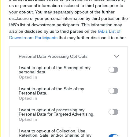
us or personal information disclosed to third parties prior to
your opt-out. You may separately opt-out of the further
disclosure of your personal information by third parties on the
IAB’s list of downstream participants. This information may
also be disclosed by us to third parties on the
IAB’s List of
13 LISTOPADA 2024
Downstream Participants
that may further disclose it to other
third parties.
Trójkonferencja w
Katowicach – dziękujemy
Personal Data Processing Opt Outs
za udział w wydarzeniu!
I want to opt-out of the Sharing of my
personal data.
Opted In
W dniach 25-27 października 2024 roku w
I want to opt-out of the Sale of my
Personal Data.
Międzynarodowym Centrum
Opted In
Kongresowym w Katowicach odbyła się
I want to opt-out of processing my
Trójkonferencja 2024, znana również jako
Personal Data for Targeted Advertising.
Opted In
Konferencja Trzech Sekcji. Wydarzenie to
zostało zorganizowane przez Sekcję
I want to opt-out of Collection, Use,
Retention, Sale, and/or Sharing of my