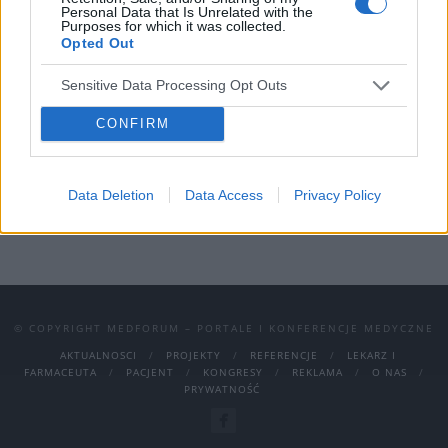
stanowi przegląd aktualnych koncepcji
Personal Data that Is Unrelated with the
Purposes for which it was collected.
patogenetycznych oraz możliwości terapii
Opted Out
różnych schorzeń występujących w
Sensitive Data Processing Opt Outs
starszym wieku.
CONFIRM
›
READ MORE
Data Deletion
Data Access
Privacy Policy
© COPYRIGHT MEDFORUM – PORTALE I KONFERENCJE MEDYCZNE
AKTUALNOSCI
PROJEKTY
REFERENCJE
LEKARZ I
FARMACEUTA
PACJENT
KONGRESY
REKLAMA
O NAS
PRYWATNOŚĆ