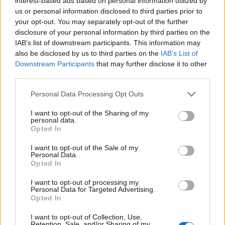
interest-based ads based on personal information utilized by
us or personal information disclosed to third parties prior to
your opt-out. You may separately opt-out of the further
disclosure of your personal information by third parties on the
IAB’s list of downstream participants. This information may
also be disclosed by us to third parties on the
IAB’s List of
14 STYCZNIA 2025
Downstream Participants
that may further disclose it to other
Objęliśmy patronatem
third parties.
wydarzenie:
Personal Data Processing Opt Outs
Psychogeriatria 2025
I want to opt-out of the Sharing of my
personal data.
Opted In
Miło nam poinformować, że już za 2
I want to opt-out of the Sale of my
Personal Data.
miesiące odbędzie się wydarzenie, które
Opted In
objęliśmy patronatem medialnym jako
I want to opt-out of processing my
Edukacja Medyczna
. Tematyka 14–tej
Personal Data for Targeted Advertising.
Opted In
Międzynarodowej Konferencji pt.:
„Psychogeriatria 2025. Stan obecny”
I want to opt-out of Collection, Use,
Retention, Sale, and/or Sharing of my