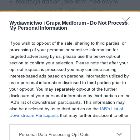
realizacja działań jako dom mediowy w
zakresie kampanii zasięgowych w
Internecie
Wydawnictwo i Grupa Medforum -
Do Not Process
My Personal Information
redakcja oraz tworzenie i publikacja treści
pozyskiwanie patronatów i punktów
If you wish to opt-out of the sale, sharing to third parties, or
edukacyjnych
processing of your personal or sensitive information for
opracowywanie, wdrażanie oraz logistyka
targeted advertising by us, please use the below opt-out
section to confirm your selection. Please note that after your
akcji specjalnych
opt-out request is processed you may continue seeing
szeroko zakrojone działania badawcze:
interest-based ads based on personal information utilized by
us or personal information disclosed to third parties prior to
projekt, analiza wyników, statystyka,
your opt-out. You may separately opt-out of the further
prezentacja na kongresach naukowych,
disclosure of your personal information by third parties on the
IAB’s list of downstream participants. This information may
publikacja w czasopiśmie
also be disclosed by us to third parties on the
IAB’s List of
realizacja kampanii z elementami
Downstream Participants
that may further disclose it to other
gamifikacji
third parties.
Personal Data Processing Opt Outs