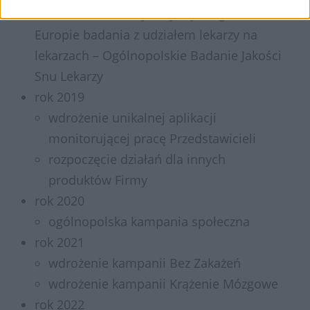
rok 2017 – realizacja największego w
Europie badania z udziałem lekarzy na
lekarzach – Ogólnopolskie Badanie Jakości
Snu Lekarzy
rok 2019
wdrożenie unikalnej aplikacji
monitorującej pracę Przedstawicieli
rozpoczęcie działań dla innych
produktów Firmy
rok 2020
ogólnopolska kampania społeczna
rok 2021
wdrożenie kampanii Bez Zakażeń
wdrożenie kampanii Krążenie Mózgowe
rok 2022