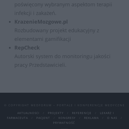
poświęcony wybranym aspektom terapii
infekcji i zakażeń.
KrazenieMozgowe.pl
Rozbudowany projekt edukacyjny z
elementami gamifikacji
RepCheck
Autorski system do monitoringu jakości
pracy Przedstawicieli.
© COPYRIGHT MEDFORUM – PORTALE I KONFERENCJE MEDYCZNE
AKTUALNOSCI
PROJEKTY
REFERENCJE
LEKARZ I
FARMACEUTA
PACJENT
KONGRESY
REKLAMA
O NAS
PRYWATNOŚĆ