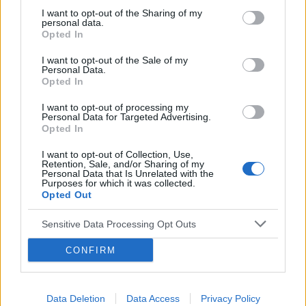
Przedstawiciele Firmy
I want to opt-out of the Sharing of my
personal data.
Opted In
realizacja szkoleń
wdrożenie unikalnej aplikacji do
I want to opt-out of the Sale of my
Personal Data.
monitoringu jakości pracy Przedstawicieli
Opted In
stworzenie unikalnych narzędzi do pracy w
I want to opt-out of processing my
Personal Data for Targeted Advertising.
terenie
Opted In
I want to opt-out of Collection, Use,
Retention, Sale, and/or Sharing of my
Kamienie milowe
Personal Data that Is Unrelated with the
Purposes for which it was collected.
rok 2011 – rozpoczęcie współpracy,
Opted Out
rozpoczęcia działać w Social Media (FB,
Sensitive Data Processing Opt Outs
Fora, blogi itp)
CONFIRM
rok 2012 – 2016 – cykliczne audycje o
bezsenności, artykuły, współpraca z
gabinetami lekarski online
Data Deletion
Data Access
Privacy Policy