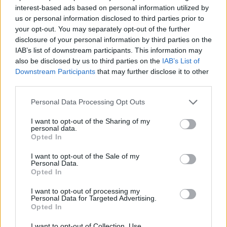
interest-based ads based on personal information utilized by
us or personal information disclosed to third parties prior to
your opt-out. You may separately opt-out of the further
disclosure of your personal information by third parties on the
IAB’s list of downstream participants. This information may
also be disclosed by us to third parties on the
IAB’s List of
2 GRUDNIA 2024
Downstream Participants
that may further disclose it to other
VIII Wigilia Polskiego
third parties.
Towarzystwa Studentów
Personal Data Processing Opt Outs
Farmacji w Lublinie 6-8
I want to opt-out of the Sharing of my
grudnia 2024
personal data.
Opted In
I want to opt-out of the Sale of my
Farmaceuta to zawód zaufania
Personal Data.
Opted In
publicznego. Bardzo często farmaceuci są
pierwszą linią kontaktu z pacjentem. Aby
I want to opt-out of processing my
Personal Data for Targeted Advertising.
zapewniać mu profesjonalną opiekę
Opted In
muszą przejść prawie 6 lat wymagających
I want to opt-out of Collection, Use,