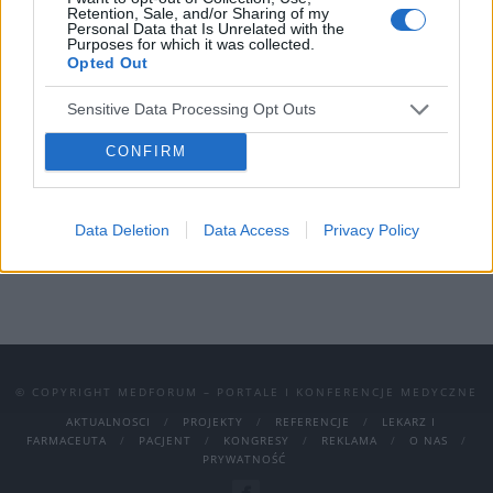
Retention, Sale, and/or Sharing of my
studiów oraz nadążać za ciągłymi
Personal Data that Is Unrelated with the
Purposes for which it was collected.
zmianami w świecie farmacji. Stres
Opted Out
związany z zajęciami oraz
Sensitive Data Processing Opt Outs
odpowiedzialnością zawodową sprawia, że
obecnie wielu farmaceutów mierzy się z
CONFIRM
wypaleniem zawodowym.
›
Data Deletion
Data Access
Privacy Policy
READ MORE
© COPYRIGHT MEDFORUM – PORTALE I KONFERENCJE MEDYCZNE
AKTUALNOSCI
PROJEKTY
REFERENCJE
LEKARZ I
FARMACEUTA
PACJENT
KONGRESY
REKLAMA
O NAS
PRYWATNOŚĆ