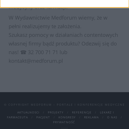
medycyny oraz farmacji.
W Wydawnictwie Medforum wiemy, że w
pełni realizujemy te założenia.
Szukasz pomocy w działaniach contentowych
własnej firmy bądź produktu? Odezwij się do
nas! ☎ 32 700 71 71 lub
kontakt@medforum.pl
© COPYRIGHT MEDFORUM – PORTALE I KONFERENCJE MEDYCZNE
AKTUALNOSCI
PROJEKTY
REFERENCJE
LEKARZ I
FARMACEUTA
PACJENT
KONGRESY
REKLAMA
O NAS
PRYWATNOŚĆ