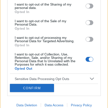
kluczowe, ponieważ dostarcza im aktualnych,
I want to opt-out of the Sharing of my
personal data.
rzetelnych informacji niezbędnych do
Opted In
podejmowania decyzji zawodowych,
I want to opt-out of the Sale of my
doskonalenia wiedzy i budowania zaufania w
Personal Data.
Opted In
relacjach z pacjentami.
I want to opt-out of processing my
Profesjonaliści medyczni operują w
Personal Data for Targeted Advertising.
Opted In
dynamicznie zmieniającym się środowisku,
gdzie nowe terapie, badania naukowe i
I want to opt-out of Collection, Use,
Retention, Sale, and/or Sharing of my
regulacje pojawiają się regularnie.
Personal Data that Is Unrelated with the
Purposes for which it was collected.
Opted Out
Dobrze opracowany content – w formie
artykułów, webinarów czy e-learningu – nie
Sensitive Data Processing Opt Outs
tylko wspiera ich w pogłębianiu wiedzy, ale
CONFIRM
także wzmacnia pozycję eksperta, umożliwia
networking i pomaga w skutecznym
Data Deletion
Data Access
Privacy Policy
dostosowywaniu się do wyzwań współczesnej