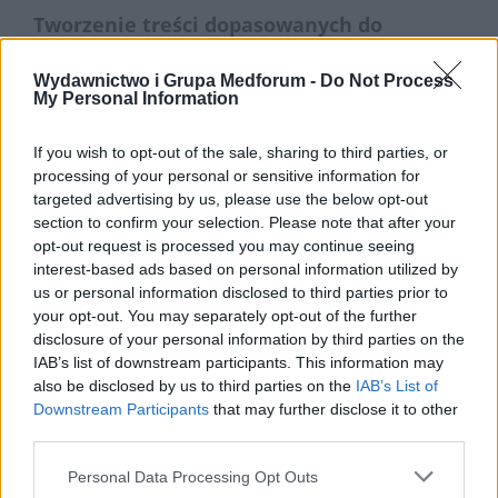
Tworzenie treści dopasowanych do
potrzeb lekarzy, farmaceutów, położnych i
Wydawnictwo i Grupa Medforum -
Do Not Process
pacjentów to zadanie wymagające precyzji
My Personal Information
i empatii.
If you wish to opt-out of the sale, sharing to third parties, or
Każda z tych grup ma inne oczekiwania i
processing of your personal or sensitive information for
potrzeby informacyjne. Lekarze szukają
targeted advertising by us, please use the below opt-out
section to confirm your selection. Please note that after your
aktualnych badań naukowych i wskazówek
opt-out request is processed you may continue seeing
klinicznych, farmaceuci – praktycznych
interest-based ads based on personal information utilized by
us or personal information disclosed to third parties prior to
informacji o lekach, położne – porad
your opt-out. You may separately opt-out of the further
dotyczących opieki nad ciężarnymi, a pacjenci
disclosure of your personal information by third parties on the
– przystępnych wyjaśnień jednostek
IAB’s list of downstream participants. This information may
also be disclosed by us to third parties on the
IAB’s List of
chorobowych i wsparcia emocjonalnego.
Downstream Participants
that may further disclose it to other
third parties.
Tworzenie wartościowego contentu dla
lekarzy, farmaceutów i specjalistów jest
Personal Data Processing Opt Outs