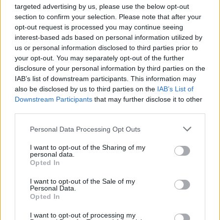
Podkreślono, że mimo powszechnego
targeted advertising by us, please use the below opt-out
section to confirm your selection. Please note that after your
przekonania o ich „mniejszej szkodliwości”,
opt-out request is processed you may continue seeing
nadal brakuje jednoznacznych danych
interest-based ads based on personal information utilized by
potwierdzających ich bezpieczeństwo, co
us or personal information disclosed to third parties prior to
your opt-out. You may separately opt-out of the further
czyni ten temat szczególnie ważnym z
disclosure of your personal information by third parties on the
perspektywy zdrowia publicznego.
IAB’s list of downstream participants. This information may
also be disclosed by us to third parties on the
IAB’s List of
Duże wrażenie zrobił na mnie również
Downstream Participants
that may further disclose it to other
wykład
dotyczący
medycznych
third parties.
kannabinoidów
. Omówiono zarówno ich
Personal Data Processing Opt Outs
ograniczone, lecz potwierdzone zastosowania
I want to opt-out of the Sharing of my
terapeutyczne, jak i ryzyko uzależnienia oraz
personal data.
Opted In
powikłań psychiatrycznych. Zwrócono uwagę
I want to opt-out of the Sale of my
na potrzebę lepszej edukacji specjalistów
Personal Data.
Opted In
oraz wpływ nielegalnego rynku na sposób
używania tych substancji.
I want to opt-out of processing my