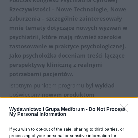
Rzeczywistości – Nowe Technologie, Nowe
Zaburzenia – szczególnie zainteresowały
mnie tematy dotyczące nowych wyzwań w
psychiatrii, które mają również szerokie
zastosowanie w praktyce psychologicznej.
Jako psycholożka doceniam treści łączące
perspektywę kliniczną z realnymi
potrzebami pacjentów.
Istotnym punktem programu był
wykład
poświęcony
nowym produktom
nikotynowym
. Zwrócono uwagę na rosnącą
Wydawnictwo i Grupa Medforum -
Do Not Process
skalę używania e-papierosów, saszetek
My Personal Information
nikotynowych oraz podgrzewaczy tytoniu,
If you wish to opt-out of the sale, sharing to third parties, or
zwłaszcza wśród dzieci i młodzieży.
processing of your personal or sensitive information for