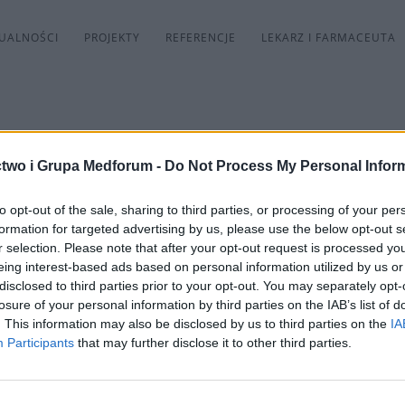
UALNOŚCI
PROJEKTY
REFERENCJE
LEKARZ I FARMACEUTA
two i Grupa Medforum -
Do Not Process My Personal Infor
to opt-out of the sale, sharing to third parties, or processing of your per
4r. niższa opłata zjazdowa na 
formation for targeted advertising by us, please use the below opt-out s
r selection. Please note that after your opt-out request is processed y
eing interest-based ads based on personal information utilized by us or
disclosed to third parties prior to your opt-out. You may separately opt-
iązuje niższa opłata zjazdowa dla uczestników konf
losure of your personal information by third parties on the IAB’s list of
. This information may also be disclosed by us to third parties on the
IA
Participants
that may further disclose it to other third parties.
nto w serwisie dla lekarzy
Edukacja Medyczna.pl
 opłata wynosi 740 zł.