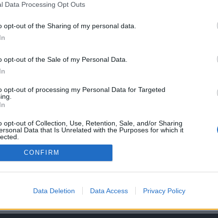
l Data Processing Opt Outs
o opt-out of the Sharing of my personal data.
nto w serwisie dla lekarzy
Edukacja Medyczna.pl
8
In
 opłata wynosi 850 zł.
o opt-out of the Sale of my Personal Data.
gu.
In
22 marca 2014r. w Wiśle, w Hotelu Gołębiewski.
to opt-out of processing my Personal Data for Targeted
ing.
ologia2014.medforum.pl/rejestracja_i_cennik
In
o opt-out of Collection, Use, Retention, Sale, and/or Sharing
ersonal Data that Is Unrelated with the Purposes for which it
lected.
Out
CONFIRM
ve Data Processing Opt Outs
Data Deletion
Data Access
Privacy Policy