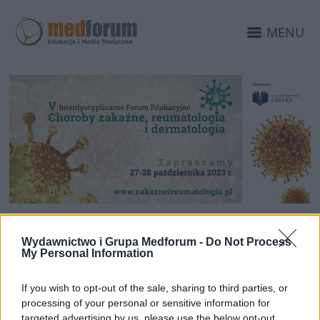
MENU
20 WRZEŚNIA 2023
V Interdyscyplinarne
Wydawnictwo i Grupa Medforum -
Do Not Process
My Personal Information
Forum Edukacyjne
If you wish to opt-out of the sale, sharing to third parties, or
Choroby zakaźne,
processing of your personal or sensitive information for
targeted advertising by us, please use the below opt-out