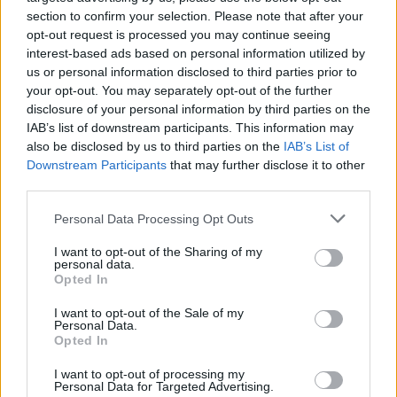
reumatologia i
section to confirm your selection. Please note that after your
dermatologia
opt-out request is processed you may continue seeing
interest-based ads based on personal information utilized by
us or personal information disclosed to third parties prior to
W dniach 27-28 października 2023 r. w
your opt-out. You may separately opt-out of the further
Warszawie odbędzie się V
disclosure of your personal information by third parties on the
IAB’s list of downstream participants. This information may
Interdyscyplinarne Forum Edukacyjne
also be disclosed by us to third parties on the
IAB’s List of
Choroby zakaźne, reumatologia i
Downstream Participants
that may further disclose it to other
third parties.
dermatologia. Cykliczne spotkania
stanowią doskonałą okazję do wymiany
Personal Data Processing Opt Outs
wielostronnych doświadczeń i pozwalają
I want to opt-out of the Sharing of my
na dostęp do najnowszej wiedzy.
personal data.
Opted In
Zapraszamy do rejestracji, już
I want to opt-out of the Sale of my
dziś:
https://zakazneireumatologia.pl/register
Personal Data.
Opted In
W tym roku zaprosiliśmy do grona naszych
I want to opt-out of processing my
prelegentów dermatologów. Manifestacje
Personal Data for Targeted Advertising.