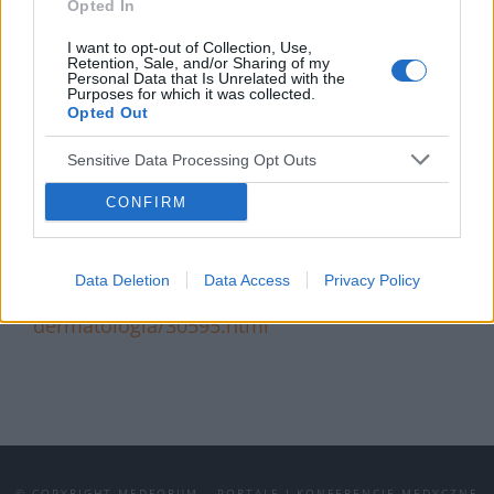
Opted In
skórne chorób zakaźnych i reumatycznych są
I want to opt-out of Collection, Use,
istotne z diagnostycznego punktu widzenia.
Retention, Sale, and/or Sharing of my
Personal Data that Is Unrelated with the
Poza tym czynniki infekcyjne bardzo
Purposes for which it was collected.
Opted Out
powszechnie uczestniczą w patogenezie
chorób skóry i tkanki łącznej.
Sensitive Data Processing Opt Outs
Więcej informacji:
CONFIRM
https://www.edukacjamedyczna.pl/wiadomosc/v-
interdyscyplinarne-forum-edukacyjne-
Data Deletion
Data Access
Privacy Policy
choroby-zakazne-reumatologia-i-
dermatologia/30595.html
© COPYRIGHT MEDFORUM – PORTALE I KONFERENCJE MEDYCZNE