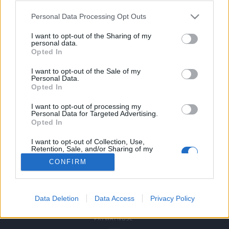
naukowe konferencji, organizowanej przez
Personal Data Processing Opt Outs
Medycynę Praktyczną, objąła prof. Anna
I want to opt-out of the Sharing of my
Członkowska
personal data.
Opted In
Jest to kolejna konferencja organizowana
I want to opt-out of the Sale of my
przez Medycynę Praktyczną, gdzie Grupa
Personal Data.
Opted In
Medforum wspomaga MP współpracą
I want to opt-out of processing my
medialna.
Personal Data for Targeted Advertising.
Opted In
I want to opt-out of Collection, Use,
Retention, Sale, and/or Sharing of my
Personal Data that Is Unrelated with the
CONFIRM
Purposes for which it was collected.
Opted Out
© COPYRIGHT MEDFORUM – PORTALE I KONFERENCJE MEDYCZNE
Sensitive Data Processing Opt Outs
Data Deletion
Data Access
Privacy Policy
AKTUALNOSCI
PROJEKTY
REFERENCJE
LEKARZ I
FARMACEUTA
PACJENT
KONGRESY
REKLAMA
O NAS
PRYWATNOŚĆ