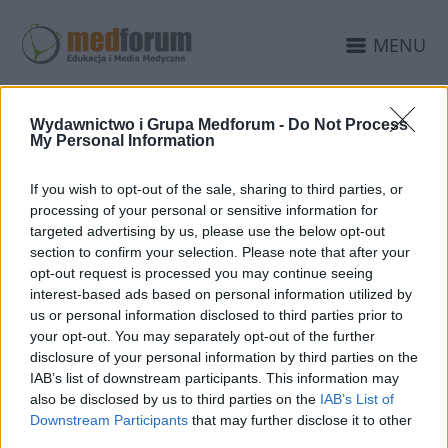
MENU
Wydawnictwo i Grupa Medforum -
Do Not Process
26 LUTEGO 2008
My Personal Information
Współpraca Medialna:
If you wish to opt-out of the sale, sharing to third parties, or
Grupa Medforum –
processing of your personal or sensitive information for
Medycyna Praktyczna,
targeted advertising by us, please use the below opt-out
section to confirm your selection. Please note that after your
kolejna odsłona
opt-out request is processed you may continue seeing
interest-based ads based on personal information utilized by
us or personal information disclosed to third parties prior to
W dniu 8 marca 2008 roku odbędzie się w
your opt-out. You may separately opt-out of the further
Warszawie IV Krajowa Konferencja Naukowo-
disclosure of your personal information by third parties on the
IAB’s list of downstream participants. This information may
Szkoleniowa Medycyna Praktyczna –
also be disclosed by us to third parties on the
IAB’s List of
Neurologia, pod patronatem redakcji
Downstream Participants
that may further disclose it to other
third parties.
polskiego wydania Neurology. Kierownictwo