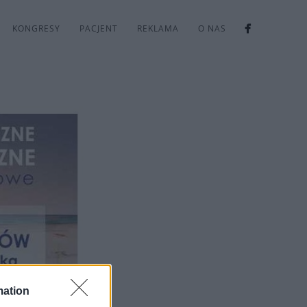
KONGRESY
PACJENT
REKLAMA
O NAS
mation