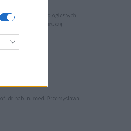
czeniem chorych onkologicznych
pecjalności, które poruszą
f. dr hab. n. med. Przemysława