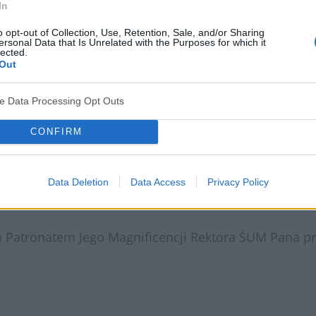
In
o opt-out of Collection, Use, Retention, Sale, and/or Sharing
nie lekarzy różnych specjalności zajmujących się le
ersonal Data that Is Unrelated with the Purposes for which it
lected.
postanowili przygotować temat główny łączący kilka s
Out
m leczeniu wybranych nowotworów:
ve Data Processing Opt Outs
CONFIRM
Data Deletion
Data Access
Privacy Policy
atronatem Jego Magnificencji Rektora ŚUM Pana pro