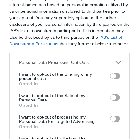
zadbamy o skuteczne działania content
interest-based ads based on personal information utilized by
us or personal information disclosed to third parties prior to
marketingowe, które przyciągną uwagę
your opt-out. You may separately opt-out of the further
Twoich klientów i zwiększą zasięg Twojego
disclosure of your personal information by third parties on the
IAB’s list of downstream participants. This information may
produktu lub usługi!
also be disclosed by us to third parties on the
IAB’s List of
Dzięki naszemu doświadczeniu i kreatywności
Downstream Participants
that may further disclose it to other
third parties.
możemy pomóc Ci osiągnąć cele biznesowe i
zbudować silniejszą pozycję online.
Personal Data Processing Opt Outs
Nie czekaj, zainwestuj w skuteczną promocję i
I want to opt-out of the Sharing of my
personal data.
zdobądź przewagę nad konkurencją!
Opted In
Dlaczego wspieranie strategii
I want to opt-out of the Sale of my
Personal Data.
marketingowej ma tak duże znaczenie?
Opted In
Analiza danych marketingowych pozwala
I want to opt-out of processing my
Personal Data for Targeted Advertising.
ocenić skuteczność kampanii reklamowych i
Opted In
działań promocyjnych. Dzięki temu można
I want to opt-out of Collection, Use,