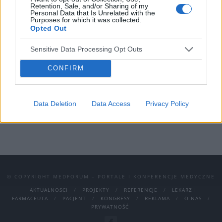
Retention, Sale, and/or Sharing of my
optymalizować budżet marketingowy i skupić
Personal Data that Is Unrelated with the
Purposes for which it was collected.
się na najefektywniejszych kanałach
Opted Out
komunikacji.
Sensitive Data Processing Opt Outs
#kampaniapromocyjna #content
CONFIRM
#contentmarketing #medforum #wiedza
#edukacja #rx #otc #promocja
#działaniamarketingowe #produkt
Data Deletion
Data Access
Privacy Policy
© COPYRIGHT MEDFORUM – PORTALE I KONFERENCJE MEDYCZNE
AKTUALNOSCI
PROJEKTY
REFERENCJE
LEKARZ I
FARMACEUTA
PACJENT
KONGRESY
REKLAMA
O NAS
PRYWATNOŚĆ