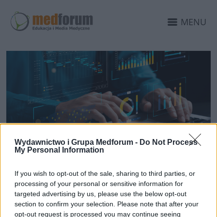
MENU
Wydawnictwo i Grupa Medforum -
Do Not Process
My Personal Information
28 CZERWCA 2024
Czy statystyki Twojej
If you wish to opt-out of the sale, sharing to third parties, or
firmy nie są zadawalające?
processing of your personal or sensitive information for
targeted advertising by us, please use the below opt-out
section to confirm your selection. Please note that after your
Nie martw się! Skontaktuj się z nami, a
opt-out request is processed you may continue seeing