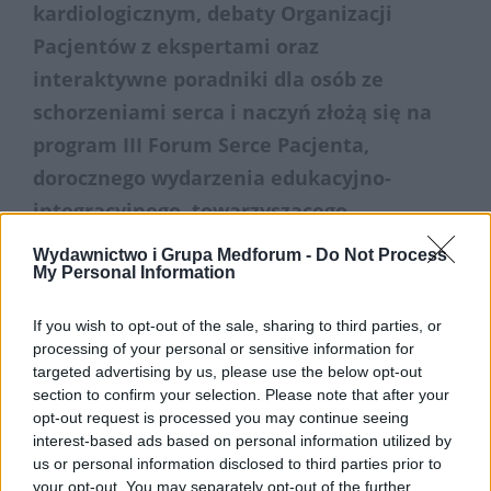
kardiologicznym, debaty Organizacji
Pacjentów z ekspertami oraz
interaktywne poradniki dla osób ze
schorzeniami serca i naczyń złożą się na
program III Forum Serce Pacjenta,
dorocznego wydarzenia edukacyjno-
integracyjnego, towarzyszącego
Kongresowi Polskiego Towarzystwa
Wydawnictwo i Grupa Medforum -
Do Not Process
Kardiologicznego. Tegoroczna edycja
My Personal Information
Forum po raz kolejny odbędzie się w
If you wish to opt-out of the sale, sharing to third parties, or
internecie, ale niemożność spotkania się
processing of your personal or sensitive information for
na żywo lekarzy i pacjentów
targeted advertising by us, please use the below opt-out
section to confirm your selection. Please note that after your
zrekompensują nowe wspólne inicjatywy
opt-out request is processed you may continue seeing
oraz wyjątkowo bogata agenda
interest-based ads based on personal information utilized by
us or personal information disclosed to third parties prior to
wydarzenia – zapowiadają eksperci PTK.
your opt-out. You may separately opt-out of the further