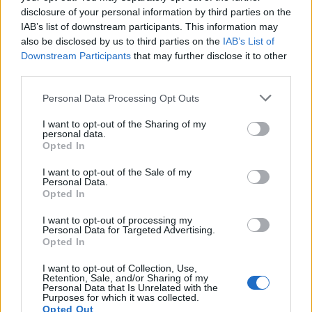
Wyjątkowa edycja
disclosure of your personal information by third parties on the
IAB’s list of downstream participants. This information may
Forum Serce Pacjenta jest jedynym w Polsce
also be disclosed by us to third parties on the
IAB’s List of
Downstream Participants
that may further disclose it to other
wydarzeniem edukacyjnym, poświęconym w
third parties.
całości pacjentom kardiologicznym oraz ich
Personal Data Processing Opt Outs
bliskim. Rosnące z każdym rokiem
zainteresowanie Forum sprawiło, że
I want to opt-out of the Sharing of my
personal data.
wydarzenie stało się już stałą, integralną
Opted In
częścią dorocznego Kongresu Polskiego
I want to opt-out of the Sale of my
Personal Data.
Towarzystwa Kardiologicznego.
Opted In
Ideą Forum Serce Pacjenta jest
I want to opt-out of processing my
Personal Data for Targeted Advertising.
uświadamianie chorych kardiologicznie oraz
Opted In
ich bliskich w zakresie roli prewencji i
I want to opt-out of Collection, Use,
skutecznego leczenia schorzeń sercowo-
Retention, Sale, and/or Sharing of my
Personal Data that Is Unrelated with the
naczyniowych. Ważnym obszarem
Purposes for which it was collected.
Opted Out