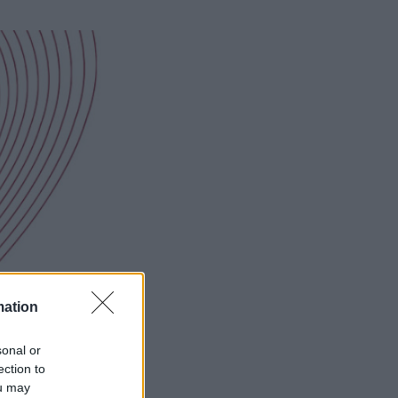
mation
sonal or
ection to
ou may