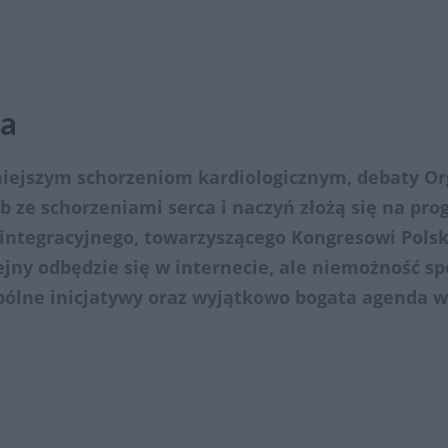
ta
iejszym schorzeniom kardiologicznym, debaty Org
b ze schorzeniami serca i naczyń złożą się na pro
integracyjnego, towarzyszącego Kongresowi Polsk
jny odbędzie się w internecie, ale niemożność spo
lne inicjatywy oraz wyjątkowo bogata agenda wy