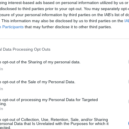
eing interest-based ads based on personal information utilized by us or
disclosed to third parties prior to your opt-out. You may separately opt-
losure of your personal information by third parties on the IAB’s list of
. This information may also be disclosed by us to third parties on the
IA
Participants
that may further disclose it to other third parties.
l Data Processing Opt Outs
 patronatem serwisu Edukacja
o opt-out of the Sharing of my personal data.
In
mienionej formie.
o opt-out of the Sale of my Personal Data.
In
to opt-out of processing my Personal Data for Targeted
ing.
In
o opt-out of Collection, Use, Retention, Sale, and/or Sharing
ersonal Data that Is Unrelated with the Purposes for which it
lected.