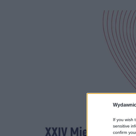
Wydawnic
If you wish 
sensitive in
confirm you