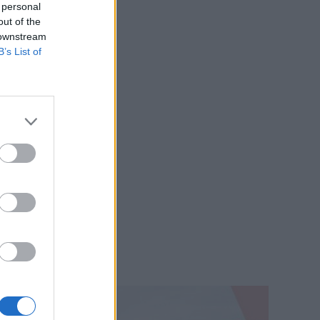
 personal
out of the
 downstream
B’s List of
Medyczna.pl