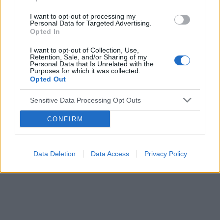
książek jest wzbogacona o
poradnik
pacjenta
.
I want to opt-out of processing my
Personal Data for Targeted Advertising.
Opted In
Patronem medialnym wszystkich
publikacji jest serwis
I want to opt-out of Collection, Use,
Retention, Sale, and/or Sharing of my
EdukacjaMedyczna.pl
Personal Data that Is Unrelated with the
Purposes for which it was collected.
Opted Out
Więcej o książkach przeczytacie poniżej:
Sensitive Data Processing Opt Outs
Terapia zaburzenia obsesyjno-kompulsyjnego
CONFIRM
małego dziecka
Terapia zaburzenia obsesyjno-kompulsyjnego
Data Deletion
Data Access
Privacy Policy
dzieci i młodzieży