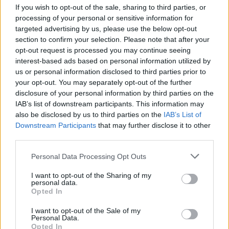
patronatem
If you wish to opt-out of the sale, sharing to third parties, or
EdukacjaMedyczna.pl
processing of your personal or sensitive information for
targeted advertising by us, please use the below opt-out
section to confirm your selection. Please note that after your
Zaburzenia obsesyjno-kompulsyjne mogą
opt-out request is processed you may continue seeing
dotyczyć zarówno młodzieży jak i małych
interest-based ads based on personal information utilized by
us or personal information disclosed to third parties prior to
dzieci. Nakładem wydawnictwa GWP ukazały
your opt-out. You may separately opt-out of the further
się 2 publikacje poruszające ten temat.
disclosure of your personal information by third parties on the
IAB’s list of downstream participants. This information may
Terapia zaburzenia obsesyjno-
also be disclosed by us to third parties on the
IAB’s List of
kompulsyjnego dzieci i młodzieży
oraz
Downstream Participants
that may further disclose it to other
third parties.
Terapia zaburzenia obsesyjno-
kompulsyjnego małego dziecka
. Oba tytuły
Personal Data Processing Opt Outs
są podręcznikami dla terapeutów, będących
I want to opt-out of the Sharing of my
personal data.
zbiorem wskazówek teoretycznych oraz
Opted In
praktycznych pomagających w leczeniu
I want to opt-out of the Sale of my
małych i starszych dzieci. Dodatkowo każda z
Personal Data.
Opted In