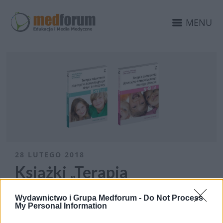
MENU
28 LUTEGO 2018
Książki „Terapia
zaburzenia obsesyjno-
Wydawnictwo i Grupa Medforum -
Do Not Process
kompulsyjnego” pod
My Personal Information