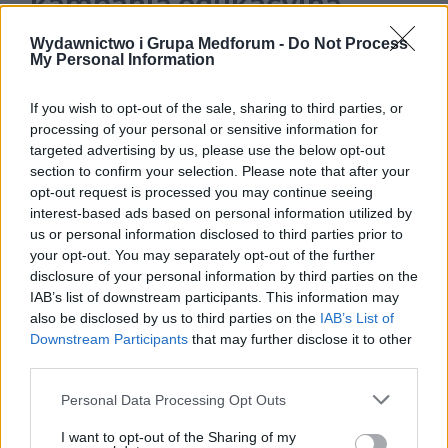
kampanią edukacyjną
„Świadomy Pacjent”
Wydawnictwo i Grupa Medforum -
Do Not Process
My Personal Information
If you wish to opt-out of the sale, sharing to third parties, or
Wystartowała kolejna edycja
processing of your personal or sensitive information for
targeted advertising by us, please use the below opt-out
kampanii „Świadomy Pacjent” mająca na
section to confirm your selection. Please note that after your
celu uświadomienie pacjentom, że
opt-out request is processed you may continue seeing
interest-based ads based on personal information utilized by
stanowią istotne ogniwo w całym procesie
us or personal information disclosed to third parties prior to
terapeutycznym – ich wiedza,
your opt-out. You may separately opt-out of the further
zaangażowanie oraz odpowiedzialność
disclosure of your personal information by third parties on the
IAB’s list of downstream participants. This information may
mają znaczenie.
also be disclosed by us to third parties on the
IAB’s List of
Downstream Participants
that may further disclose it to other
Wysoce edukacyjny przekaz został
third parties.
zapewniony dzięki wsparciu pacjentów oraz
Personal Data Processing Opt Outs
wybitnych autorytetów z poszczególnych
obszarów terapeutycznych, którzy podjęli
I want to opt-out of the Sharing of my