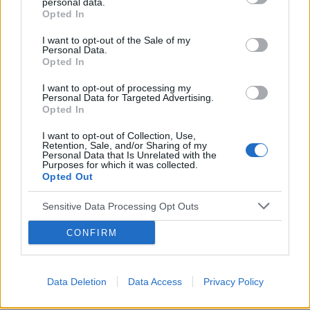
personal data.
temat od strony profilaktyki, diagnostyki oraz
Opted In
leczenia.
I want to opt-out of the Sale of my
Personal Data.
W ramach kampanii zaplanowano szereg
Opted In
działań edukacyjnych, które obejmują m.in.
I want to opt-out of processing my
tematy związane z profilaktyką, diagnostyką
Personal Data for Targeted Advertising.
Opted In
oraz leczeniem. Ważnym elementem
I want to opt-out of Collection, Use,
kampanii jest współpraca z wybitnymi
Retention, Sale, and/or Sharing of my
Personal Data that Is Unrelated with the
autorytetami medycznymi, którzy dzielą się
Purposes for which it was collected.
Opted Out
swoją wiedzą i doświadczeniem, wspierając
pacjentów na każdym etapie ich terapii.
Sensitive Data Processing Opt Outs
Kampania ma na celu nie tylko edukację, ale
CONFIRM
również zachęcenie pacjentów do aktywnego
uczestnictwa w podejmowaniu decyzji
Data Deletion
Data Access
Privacy Policy
dotyczących ich zdrowia.