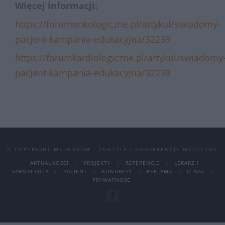
Więcej informacji:
https://forumonkologiczne.pl/artykul/swiadomy-
pacjent-kampania-edukacyjna/32239
https://forumkardiologiczne.pl/artykul/swiadomy
pacjent-kampania-edukacyjna/32239
© COPYRIGHT MEDFORUM – PORTALE I KONFERENCJE MEDYCZNE
AKTUALNOSCI
PROJEKTY
REFERENCJE
LEKARZ I
FARMACEUTA
PACJENT
KONGRESY
REKLAMA
O NAS
PRYWATNOŚĆ