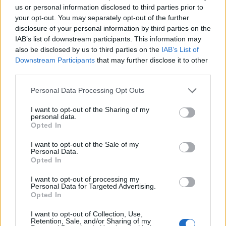
zmianom. Powyżej 60-65 roku życia wkracza
us or personal information disclosed to third parties prior to
your opt-out. You may separately opt-out of the further
w tzw. wiek podeszły, a co za tym idzie,
disclosure of your personal information by third parties on the
stopniowo zmienia się specyfika problemów
IAB’s list of downstream participants. This information may
also be disclosed by us to third parties on the
IAB’s List of
zdrowotnych.
Downstream Participants
that may further disclose it to other
third parties.
Zostaliśmy partnerem medialnym kampanii
„Senior w centrum uwagi”, która stanowi
Personal Data Processing Opt Outs
rzetelne źródło wiedzy dla seniorów, ich
I want to opt-out of the Sharing of my
bliskich oraz opiekunów. Wysoce edukacyjny
personal data.
Opted In
przekaz został zapewniony dzięki wsparciu
I want to opt-out of the Sale of my
wybitnych autorytetów, którzy podjęli temat
Personal Data.
Opted In
od strony profilaktyki, diagnostyki oraz
leczenia poszczególnych chorób. Artykuły
I want to opt-out of processing my
Personal Data for Targeted Advertising.
dostępne są na portalu
www.pacjentilekarz.pl
Opted In
Twarzą kampanii została Helena Norowicz,
I want to opt-out of Collection, Use,
Retention, Sale, and/or Sharing of my