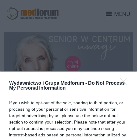
MENU
Wydawnictwo i Grupa Medforum -
Do Not Process
My Personal Information
27 WRZEŚNIA 2022
„Senior w centrum uwagi”
If you wish to opt-out of the sale, sharing to third parties, or
processing of your personal or sensitive information for
– kampania edukacyjna
targeted advertising by us, please use the below opt-out
section to confirm your selection. Please note that after your
opt-out request is processed you may continue seeing
Organizm człowieka wraz z upływem lat ulega
interest-based ads based on personal information utilized by